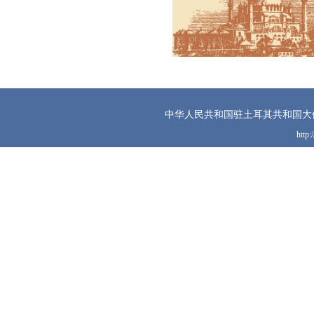
中华人民共和国驻土耳其共和国大
http: