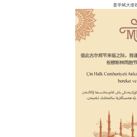
姜学斌大使