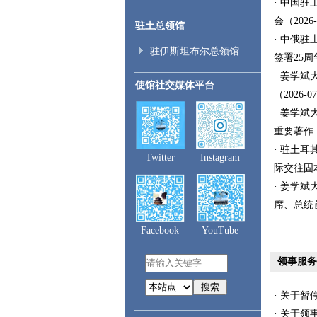
· 中国
会（2026-
驻土总领馆
· 中俄
驻伊斯坦布尔总领馆
签署25周年
· 姜学
使馆社交媒体平台
（2026-0
· 姜学
重要著作（2
· 驻土
Twitter
Instagram
际交往固本
· 姜学
席、总统首
Facebook
YouTube
领事服务
搜索
· 关于暂
· 关于领