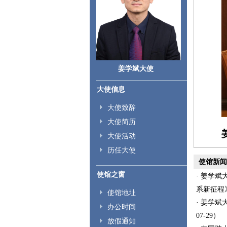
姜学斌大使
大使信息
大使致辞
大使简历
大使活动
历任大使
使馆新闻
使馆之窗
· 姜学
系新征程》（
使馆地址
· 姜学斌
办公时间
07-29）
放假通知