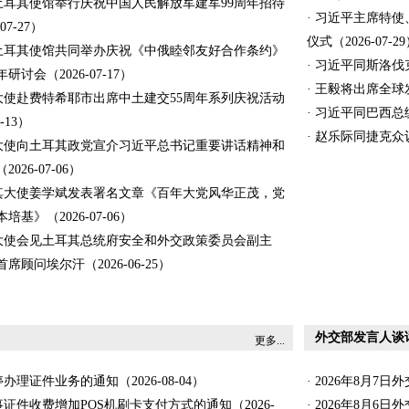
驻土耳其使馆举行庆祝中国人民解放军建军99周年招待
· 习近平主席特
07-27）
仪式（2026-07-2
驻土耳其使馆共同举办庆祝《中俄睦邻友好合作条约》
· 习近平同斯洛伐克
研讨会（2026-07-17）
· 王毅将出席全球发
斌大使赴费特希耶市出席中土建交55周年系列庆祝活动
· 习近平同巴西总统
7-13）
· 赵乐际同捷克众议
斌大使向土耳其政党宣介习近平总书记重要讲话精神和
026-07-06）
耳其大使姜学斌发表署名文章《百年大党风华正茂，党
培基》（2026-07-06）
斌大使会见土耳其总统府安全和外交政策委员会副主
席顾问埃尔汗（2026-06-25）
外交部发言人谈
更多...
停办理证件业务的通知（2026-08-04）
· 2026年8月
事证件收费增加POS机刷卡支付方式的通知（2026-
· 2026年8月