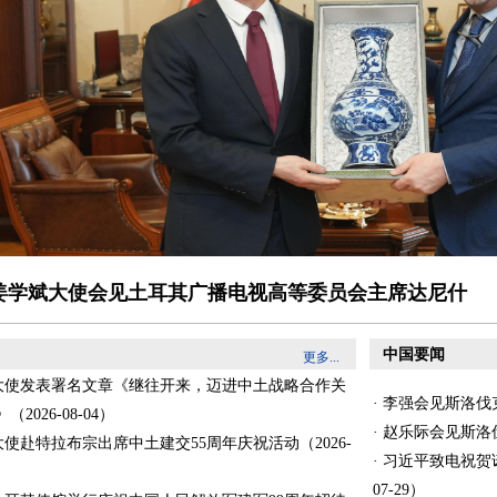
姜学斌大使会见土耳其广播电视高等委员会主席达尼什
中国要闻
更多...
斌大使发表署名文章《继往开来，迈进中土战略合作关
· 李强会见斯洛伐克
2026-08-04）
· 赵乐际会见斯洛伐
大使赴特拉布宗出席中土建交55周年庆祝活动（2026-
· 习近平致电祝贺
07-29）