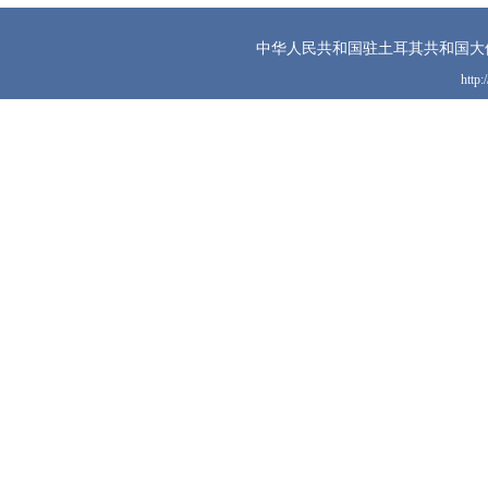
中华人民共和国驻土耳其共和国大
http: