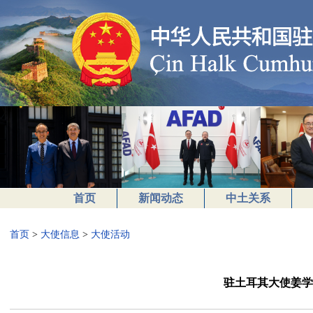
首页
新闻动态
中土关系
首页
>
大使信息
>
大使活动
驻土耳其大使姜学