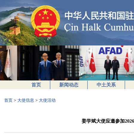
首页
新闻动态
中土关系
首页
>
大使信息
>
大使活动
姜学斌大使应邀参加202