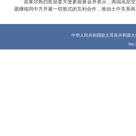
居莱尔热烈欢迎姜大使参观展会并表示，两国高层交往
愿继续同中方开展一切形式的互利合作，推动土中关系再
中华人民共和国驻土耳其共和国大
http: