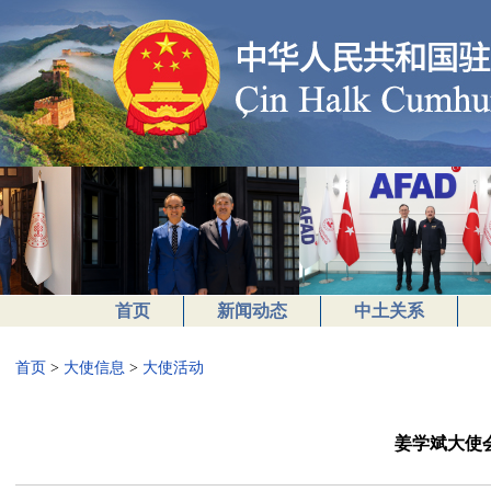
首页
新闻动态
中土关系
首页
>
大使信息
>
大使活动
姜学斌大使