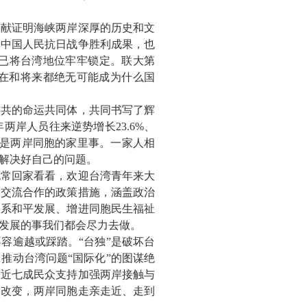
文献证明海峡两岸深厚的历史和文
是中国人民抗日战争胜利成果，也
已将台湾地位牢牢锁定。联大第
现在和将来都绝无可能成为什么国
与共的命运共同体，共同书写了辉
两岸人员往来逆势增长23.6%、
，是两岸同胞的家里事。一家人相
解决好自己的问题。
胞常回家看看，欢迎台湾青年来大
岸交流合作的政策措施，涵盖政治
关系和平发展、增进同胞民生福祉
发展的事我们都会尽力去做。
容逾越或踩踏。“台独”是破坏台
推动台湾问题“国际化”的图谋绝
，近七成民众支持加强两岸接触与
会改变，两岸同胞走亲走近、走到