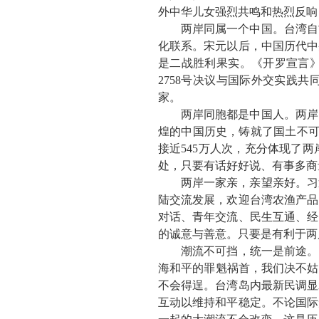
外中华儿女强烈共鸣和热烈反响
两岸同属一个中国。
台湾自
化联系。宋元以后，中国历代中
是二战胜利果实。《开罗宣言
2758号决议与国际外交实践
家。
两岸同胞都是中国人。
两岸
煌的中国历史，铸就了国土不可分
接近545万人次，充分体现了
处，只要有话好好说、有事多商
两岸一家亲，亲望亲好。
习
陆交流发展，欢迎台湾农渔产品
对话、青年交流、民生互通、经
的诚意与善意。只要是有利于两
潮流不可挡，统一是前途。
海和平的罪魁祸首，我们决不姑
不会得逞。台湾岛内最新民调显
互动以维持和平稳定。不论国际