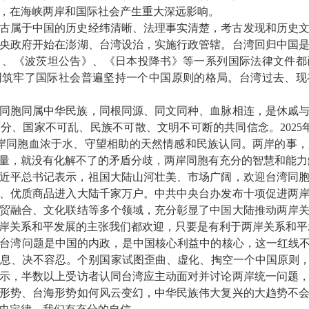
，在海峡两岸和国际社会产生重大深远影响。
古属于中国的历史经纬清晰、法理事实清楚，考古发现和历史
央政府开始在澎湖、台湾设治，实施行政管辖。台湾回归中国
》、《波茨坦公告》、《日本投降书》等一系列国际法律文件都
共同筑牢了国际社会普遍坚持一个中国原则的格局。台湾过去、
同胞同属中华民族，同根同源、同文同种、血脉相连，是休戚
、国家不可乱、民族不可散、文明不可断的共同信念。2025年
两岸同胞血浓于水、守望相助的天然情感和民族认同。两岸的事
量，就没有化解不了的矛盾分歧，两岸同胞有充分的智慧和能力
近平总书记表示，祖国大陆山河壮美、市场广阔，欢迎台湾同
、优质商品进入大陆千家万户。中共中央台办发布十项促进两
贸融合、文化联结等多个领域，充分彰显了中国大陆推动两岸
岸关系和平发展的主张我们都欢迎，只要是有利于两岸关系和平
台湾问题是中国的内政，是中国核心利益中的核心，这一红线不
息、决不容忍。个别国家试图歪曲、虚化、掏空一个中国原则，
示，半数以上受访者认同台湾应主动面对并讨论两岸统一问题
形势、台海形势如何风云变幻，中华民族伟大复兴的大趋势不