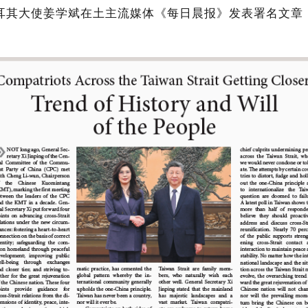
土耳其大使姜学斌在
土
主流媒体《每日晨报》
发表署名文章
：