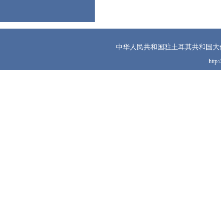
中华人民共和国驻土耳其共和国大
http: