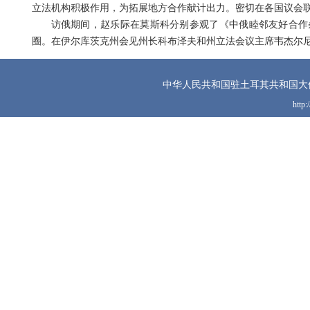
立法机构积极作用，为拓展地方合作献计出力。密切在各国议会
访俄期间，赵乐际在莫斯科分别参观了《中俄睦邻友好合作
圈。在伊尔库茨克州会见州长科布泽夫和州立法会议主席韦杰尔
中华人民共和国驻土耳其共和国大
http: