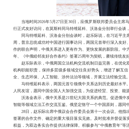
当地时间2026年5月27日至30日，应俄罗斯联邦委员会
行正式友好访问，在莫斯科同马特维延科、沃洛金分别举行会谈
同马特维延科、沃洛金分别会谈时，赵乐际说，在习近平主
周，普京总统成功对中国进行国事访问，两国元首举行深入友好
作的联合声明，中俄关系进入更有作为、更快发展的新阶段。中方
年、《中俄睦邻友好合作条约》签署25周年为契机，赓续传统友
赵乐际表示，中俄两国立法机构交流机制日益完善，在优化
机构职能职责，保持多层级多领域交往良好势头，增进了解互信
全、生态环保、人工智能、涉外法治等领域，开展立法经验交流
马特维延科表示，两国元首引领俄中关系达到历史最好水平
人民友谊，愿同中国全国人大加强交流，为促进经贸、投资、能
沃洛金表示，俄中关系是21世纪大国关系的典范。促进俄中
智能等领域立法工作交流互鉴。俄坚定恪守一个中国原则，愿同
28日，赵乐际出席中俄议会合作委员会第十一次会议。他指
签署的合作文件、确定的重大项目落实见效。及时批准并督促落
权益，为双边务实合作提供法律保障。积极参与“中俄教育年”等