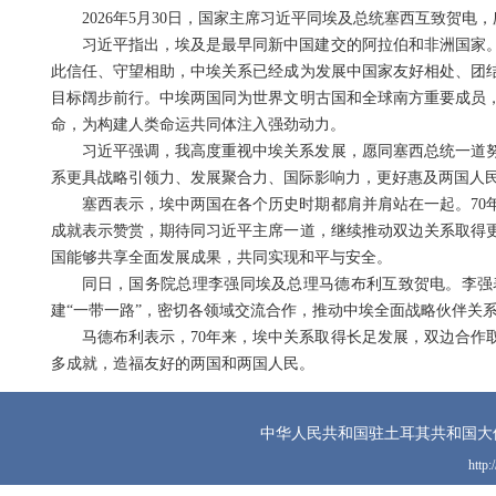
2026年5月30日，国家主席习近平同埃及总统塞西互致贺电，
习近平指出，埃及是最早同新中国建交的阿拉伯和非洲国家。
此信任、守望相助，中埃关系已经成为发展中国家友好相处、团
目标阔步前行。中埃两国同为世界文明古国和全球南方重要成员
命，为构建人类命运共同体注入强劲动力。
习近平强调，我高度重视中埃关系发展，愿同塞西总统一道努
系更具战略引领力、发展聚合力、国际影响力，更好惠及两国人
塞西表示，埃中两国在各个历史时期都肩并肩站在一起。70
成就表示赞赏，期待同习近平主席一道，继续推动双边关系取得
国能够共享全面发展成果，共同实现和平与安全。
同日，国务院总理李强同埃及总理马德布利互致贺电。李强
建“一带一路”，密切各领域交流合作，推动中埃全面战略伙伴关
马德布利表示，70年来，埃中关系取得长足发展，双边合作
多成就，造福友好的两国和两国人民。
中华人民共和国驻土耳其共和国大
http: