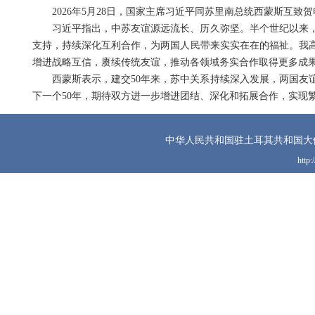
2026年5月28日，国家主席习近平同苏里南总统西蒙斯互致
习近平指出，中苏友谊源远流长、历久弥坚。半个世纪以来
支持，持续深化互利合作，为两国人民带来实实在在的福祉。我高
增进战略互信，赓续传统友谊，推动各领域务实合作取得更多成
西蒙斯表示，建交50年来，苏中关系持续深入发展，两国友
下一个50年，期待双方进一步增进团结、深化和拓展合作，实现
中华人民共和国驻土耳其共和国大
http: