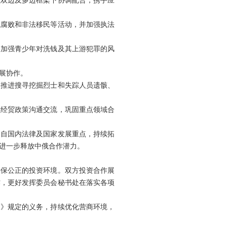
强双边及多边框架下协调配合，携手应
境腐败和非法移民等活动，并加强执法
。加强青少年对洗钱及其上游犯罪的风
展协作。
同推进搜寻挖掘烈士和失踪人员遗骸、
强经贸政策沟通交流，巩固重点领域合
各自国内法律及国家发展重点，持续拓
进一步释放中俄合作潜力。
确保公正的投资环境。双方投资合作展
作，更好发挥委员会秘书处在落实各项
定》规定的义务，持续优化营商环境，