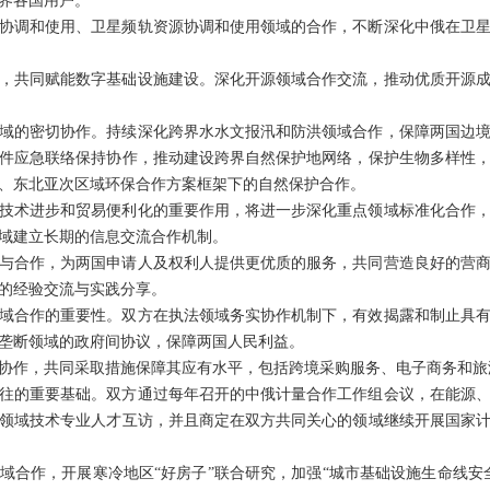
界各国用户。
协调和使用、卫星频轨资源协调和使用领域的合作，不断深化中俄在卫
，共同赋能数字基础设施建设。深化开源领域合作交流，推动优质开源
域的密切协作。持续深化跨界水水文报汛和防洪领域合作，保障两国边
件应急联络保持协作，推动建设跨界自然保护地网络，保护生物多样性
、东北亚次区域环保合作方案框架下的自然保护合作。
技术进步和贸易便利化的重要作用，将进一步深化重点领域标准化合作
域建立长期的信息交流合作机制。
与合作，为两国申请人及权利人提供更优质的服务，共同营造良好的营
的经验交流与实践分享。
域合作的重要性。双方在执法领域务实协作机制下，有效揭露和制止具
垄断领域的政府间协议，保障两国人民利益。
协作，共同采取措施保障其应有水平，包括跨境采购服务、电子商务和旅
往的重要基础。双方通过每年召开的中俄计量合作工作组会议，在能源
领域技术专业人才互访，并且商定在双方共同关心的领域继续开展国家
域合作，开展寒冷地区“好房子”联合研究，加强“城市基础设施生命线安