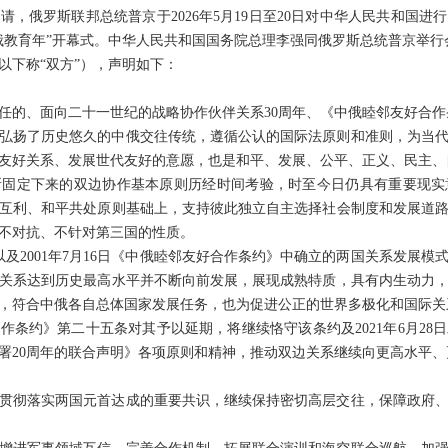
请，俄罗斯联邦总统普京于2026年5月19日至20日对中华人民共和国
年“中俄教育年”开幕式。中华人民共和国国务院总理李强同俄罗斯总统普京举行
以下称“双方”），声明如下：
任的、面向二十一世纪的战略协作伙伴关系30周年、《中俄睦邻友好合作
弘扬了历史悠久的中俄交往传统，遵循公认的国际法原则和准则，为当
友好关系、发展世代友好的意愿，也是和平、发展、公平、正义、民主、
所固定下来的双边协作基本原则历经时间考验，时至今日仍具有重要现实
互利、和平共处原则基础上，支持彼此独立自主选择社会制度和发展道
不对抗、不针对第三国的性质。
声明以及2001年7月16日《中俄睦邻友好合作条约》中确立的两国关系发展
关系达到历史最高水平并不断向前发展，展现成熟特质，具有内生动力
，符合中俄各自总体国家发展任务，也为促进公正的世界多极化和国际关
作条约》第二十五条对其予以延期，将继续恪守该条约及2021年6月28
署20周年的联合声明》各项原则和精神，推动双边关系继续向更高水平、
贯彻落实两国元首达成的重要共识，继续保持密切高层交往，保障政府