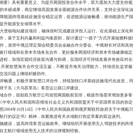
纲要》具有重要意义。为提升两国投资合作水平，双方愿加大力度支持规
的丰硕成果，商定继续巩固发展全面能源合作伙伴关系，支持企业深化
障能源跨境基础设施安全稳定运营，促进能源运输畅通，推动能源生产
提升能源安全保障水平。
大堡核电站建设项目，确保按时完成建设并投入运行。在此基础上深化
作，基于互利共赢和利益均衡原则，探讨通过“一揽子”方式开展核燃料循
作，发挥中俄总理定期会晤委员会金融合作分委会、中俄财长对话和其
银行领域和在资本市场务实合作，更好服务两国经济和资本市场健康稳定
进程，加强宏观经济政策沟通与协调，实现经济可持续发展并有效应对全
开展智慧海关合作交流互鉴，不断提升海关治理能力，持续优化监管服
交流问题上继续积极协作。
岸畅通，积极开展智慧口岸合作，持续加快口岸基础设施现代化改造，
瞎子岛（大乌苏里岛）客货运公路口岸建设。
域合作，鼓励双方航空公司按照两国航权安排，根据市场需求增加更多客
16日《中华人民共和国和苏维埃社会主义共和国联盟关于中苏国界东段的协
2004年10月14日《中华人民共和国政府和俄罗斯联邦政府关于中俄
航行的议定书》精神，加紧推进有关水域航行协定草案的双边谈判。
施建设，提高跨境客货运输效率。继续组织开展使用无人驾驶技术的跨
自主航行领域使用无人技术的法律规制经验。