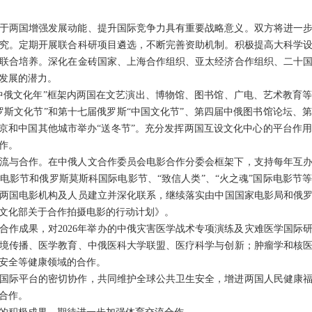
于两国增强发展动能、提升国际竞争力具有重要战略意义。双方将进一
究。定期开展联合科研项目遴选，不断完善资助机制。积极提高大科学
联合培养。深化在金砖国家、上海合作组织、亚太经济合作组织、二十
发展的潜力。
5年“中俄文化年”框架内两国在文艺演出、博物馆、图书馆、广电、艺术教
罗斯文化节”和第十七届俄罗斯“中国文化节”、第四届中俄图书馆论坛、
北京和中国其他城市举办“送冬节”。充分发挥两国互设文化中心的平台作
作。
流与合作。在中俄人文合作委员会电影合作分委会框架下，支持每年互
电影节和俄罗斯莫斯科国际电影节、“致信人类”、“火之魂”国际电影节
两国电影机构及人员建立并深化联系，继续落实由中国国家电影局和俄罗斯
文化部关于合作拍摄电影的行动计划》。
合作成果，对2026年举办的中俄灾害医学战术专项演练及灾难医学国际
境传播、医学教育、中俄医科大学联盟、医疗科学与创新；肿瘤学和核
安全等健康领域的合作。
国际平台的密切协作，共同维护全球公共卫生安全，增进两国人民健康
合作。