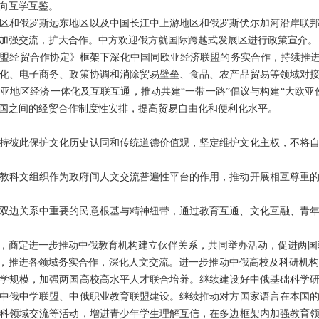
向互学互鉴。
区和俄罗斯远东地区以及中国长江中上游地区和俄罗斯伏尔加河沿岸联
加强交流，扩大合作。中方欢迎俄方就国际跨越式发展区进行政策宣介。
盟经贸合作协定》框架下深化中国同欧亚经济联盟的务实合作，持续推进
化、电子商务、政策协调和消除贸易壁垒、食品、农产品贸易等领域对
亚地区经济一体化及互联互通，推动共建“一带一路”倡议与构建“大欧亚
国之间的经贸合作制度性安排，提高贸易自由化和便利化水平。
持彼此保护文化历史认同和传统道德价值观，坚定维护文化主权，不将
教科文组织作为政府间人文交流普遍性平台的作用，推动开展相互尊重
双边关系中重要的民意根基与精神纽带，通过教育互通、文化互融、青
，商定进一步推动中俄教育机构建立伙伴关系，共同举办活动，促进两国
”，推进各领域务实合作，深化人文交流。进一步推动中俄高校及科研机
学规模，加强两国高校高水平人才联合培养。继续建设好中俄基础科学
中俄中学联盟、中俄职业教育联盟建设。继续推动对方国家语言在本国
科领域交流等活动，增进青少年学生理解互信，在多边框架内加强教育