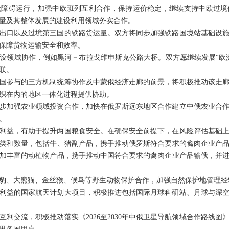
无障碍运行，加强中欧班列互利合作，保持运价稳定，继续支持中欧过境
量及其整体发展的建设利用领域务实合作。
出口以及过境第三国的铁路货运量。双方将同步加强铁路国境站基础设
保障货物运输安全和效率。
设领域协作，例如黑河－布拉戈维申斯克公路大桥。双方愿继续发展“欧
联。
国参与的三方机制统筹协作及中蒙俄经济走廊的前景，将积极推动该走
织在内的地区一体化进程提供协助。
步加强农业领域投资合作，加快在俄罗斯远东地区合作建立中俄农业合
。
利益，有助于提升两国粮食安全。在确保安全前提下，在风险评估基础
类和数量，包括牛、猪副产品，携手推动俄罗斯符合要求的禽肉企业产
加丰富的动植物产品，携手推动中国符合要求的禽肉企业产品输俄，并
豹、大熊猫、金丝猴、候鸟等野生动物保护合作，加强自然保护地管理经
利益的国家航天计划大项目，积极推进包括国际月球科研站、月球与深
互利交流，积极推动落实《2026至2030年中俄卫星导航领域合作路线