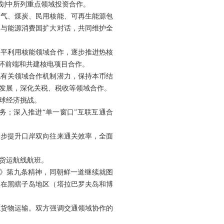
划中所列重点领域投资合作。
油气、煤炭、民用核能、可再生能源包
国与能源消费国扩大对话，共同维护全
和平利用核能领域合作，逐步推进热核
环前端和共建核电项目合作。
他有关领域合作机制潜力，保持本币结
发展，深化关税、税收等领域合作。
球经济挑战。
务；深入推进“单一窗口”互联互通合
同步提升口岸双向往来通关效率，全面
货运航线航班。
定》第九条精神，同朝鲜一道继续就图
船只在黑瞎子岛地区（塔拉巴罗夫岛和博
境货物运输。双方强调交通领域协作的