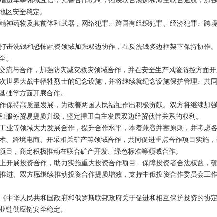
增进军事领域互信，完善合作机制，拓展联合演训和海空联合巡航，加
地区安全稳定。
精神药物及其前体和武器，网络犯罪、跨国有组织犯罪、经济犯罪、跨
打击洗钱和恐怖融资领域加强双边协作，在反洗钱多边框架下保持协作
全。
交流与合作，加强防灾减灾救灾领域合作，并在安全生产风险防控方面开
次世界大战中牺牲烈士的纪念设施，并将继续就纪念设施保护管理、共
基础等方面开展合作。
作保持高质量发展，为改善两国人民福祉作出积极贡献。双方将继续加
和服务贸易提质升级，坚定捍卫自主发展双边经贸伙伴关系的权利。
工业等领域大力发展合作，提升合作水平，本着兼容并蓄原则，并考虑
术、跨境电商、开采相关矿产等领域合作，共同促进重点合作项目实施，
项目，商定积极推动在联合矿产开发、绿色标准等领域合作。
上开展投资合作，助力实施重大投资合作项目，保障投资者合法权益，
推进。双方愿继续推动投资合作提质增效，支持中俄投资合作委员会工
签署的《中华人民共和国政府和俄罗斯联邦政府关于促进和相互保护投资的协
业链供应链安全稳定。