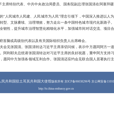
，习近平主席特别代表、中共中央政治局委员、国务院副总理张国清在阿塞拜
的“人民城市人民建、人民城市为人民”理念引领下，中国深入推进以人
转型、文脉赓续、治理增效，努力走出一条中国特色城市现代化新路子
全韧性，提升城市治理智慧化精细化水平，加强城市间对话交流、项目
政府首脑或高级别代表以及有关国际组织负责人出席峰会。
夫会见张国清。张国清转达习近平主席亲切问候，表示中方愿同阿方一
。阿利耶夫总统请张国清转达对习近平主席的良好祝愿，重申阿方支持
，愿同中方加强各领域互利合作。张国清还应约会见联合国人居署执行
人民共和国驻土耳其共和国大使馆
版权所有 京ICP备06038296号 京公网安备110105
http://tr.china-embassy.gov.cn