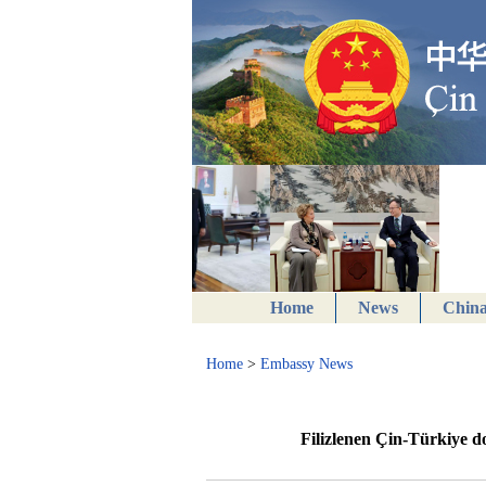
Home
News
China
Home
>
Embassy News
Filizlenen Çin-Türkiye 