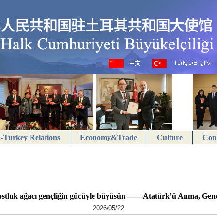
-Turkey Relations
Economy&Trade
Culture
Cons
dostluk ağacı gençliğin gücüyle büyüsün ——Atatürk’ü Anma, Genç
2026/05/22