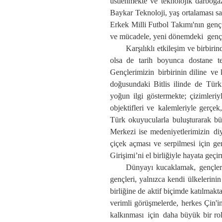
üstlenmekte ve teknolojik darboğaz
Baykar Teknoloji, yaş ortalaması s
Erkek Milli Futbol Takımı'nın genç
ve mücadele, yeni dönem
deki
gençl
Karşılıklı etkileşim ve
birbiri
olsa
de tarih boyunca dostane te
G
ençleri
mizin
birbirinin dilin
e
ve k
doğusundaki Bitlis ilinde
de
Türk
yoğun ilgi göstermekte; çizimleri
objektifler
i ve
kalemleri
yle
gerçek
Türk okuyucularla buluşturarak
bü
Merkezi ise medeniyetler
imizin
diy
çiçek açması ve serpilmesi için ge
Girişimi’ni el birliğiyle hayata geçir
Dünyayı kucakla
mak
, gençler
gençl
eri
, yalnızca kendi ülkelerini
birliğine
de
aktif biçimde katılmakt
verimli görüşmelerde, herkes Çin'in
kalkınması
için
daha büyük bir rol