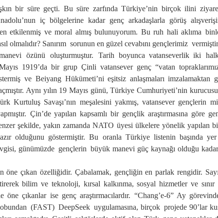
şkın bir süre geçti
. Bu süre zarfında Türkiye’nin birçok ili
ni
ziyare
 Anadolu’nun iç bölgelerine kadar genç
arkadaş
larla
görüş alışveriş
en etki
lenmiş
ve
moral almış bulunuyorum
. Bu ruh hali
aklıma
binl
asıl
ol
malıdır?
Sanırım
sorunun en güzel cevabını
gençlerimiz
verm
iştir
manevi özünü oluştur
muştur
.
T
arih boyunca
v
atanseverlik
iki hal
 Mayıs 1919
’
da bir grup
Çinli
vatansever genç
“v
atan toprakları
mı
stermiş
ve
Beiyang Hükümeti’ni eşitsiz anlaşmaları imzalama
ktan
g
aç
mıştır.
Aynı yılın 19 Mayıs günü, Türkiye Cumhuriyeti’nin kurucus
rk Kurtuluş Savaşı’nın meşalesini yakmış, vatansever gençleri
n
mil
apmıştır.
Çin’de yapılan kapsamlı bir gençlik araştırmasına göre gen
enzer şekilde, yakın zamanda NATO üyesi ülkelere yönelik yapılan bi
zır olduğunu göstermiştir.
Bu oranla Türkiye
listenin başında yer
evgisi, günümüz
de
gençl
erin
büyük manevi güç
kaynağı
olduğu kadar,
in
öne çıkan özelliğidir
.
Ç
abalamak, gençliğin en parlak
rengi
dir. Say
tirerek bilim ve teknoloji, kırsal kalkınma, sosyal hizmetler ve
sınır
kle
öne çıkanlar ise
genç araştırmacılar
dır.
“Chang’e-6” Ay görevi
nd
kobu
ndan
(FAST)
DeepSeek
uygulamasına, birçok
projede 90’lar kuş