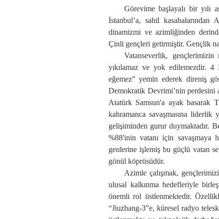
Görevime başlayalı bir yılı a
İstanbul’a, sahil kasabalarından
dinam
i
zm
i
ve az
i
m
liğinden
derind
Çinli gençleri
getir
miştir
. Gençlik n
Vatan
severlik
, gençl
erimizin
yıkılamaz
ve
yok edilemez
dir
. 4
eğemez
” yemin ederek
direniş gö
Demokratik Devrim
i’nin
perdesini 
Atatürk Samsun'a
ayak basarak
Tü
kahramanca savaşma
sına liderlik y
gelişiminden gurur duymaktadır. B
%88'inin vatanı için savaşmaya ha
genlerine
işlemiş bu güçlü vatan s
gönül köprüsüdür.
A
zim
le çalışmak
,
gençlerimiz
ulusal
kalkınma hedefleriyle birleş
önemli
rol üstlenmektedir. Özelli
“Jiuzhang-3”
e
,
k
üresel
r
adyo
t
eles