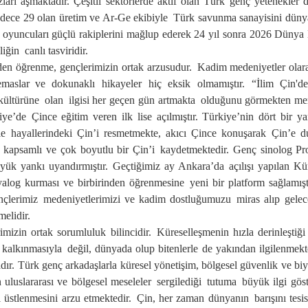
ları aşmaktadır. Çeşitli sektörlerde aktif olan Türk genç yetenekler 
adece 29 olan üretim ve Ar-Ge ekibi
yle
Türk savunma sanayisini dünyanı
 oyuncuları güçlü rakiplerini
mağlup ede
rek
24 yıl sonra 2026 Dünya
iği
n
canlı tasviridir.
nden
öğrenme,
gençlerimizin
ortak arzusudur.
K
adim medeniyetler olar
maslar
ve dokunaklı hikayeler
hiç
eksik olmamıştır
.
“
İlim Çin'd
ültürün
e
olan
ilgisi her geçen gün artmakta
olduğunu görmekten m
e
iye’de
Çince eğitim veren
ilk
lise açılmıştır
.
Türkiye’nin dört bir ya
yle hayallerindeki Çin’i resmetmekte, akıcı Çince konuş
arak
Çin’e du
, kapsamlı ve çok boyutlu bir Çin
’i
kaydetmektedir
. Genç sinolog Pro
yük yankı uyandırmıştır
. Geçtiğimiz ay Ankara’da açılışı yapılan Kü
alo
g kurması ve birbirinden öğrenmesine
yeni bir platform
sağla
mış
nçlerimiz
medeniyet
lerimizi ve kadim dostluğumuzu
miras alıp
gelec
melidir.
imizin ortak sorumluluk bilincidir.
K
üreselleşmenin hızla derinleştiğ
n kalkınması
yla
değil, dünya
da olup bitenlerle de yakından ilgilenmek
adır.
Türk genç arkadaşlarla küresel yönetişim, bölgesel güvenlik ve biyo
 uluslararası ve bölgesel meseleler
sergilediği
tutum
a
büyük ilgi göst
 üstlenmesini
arzu etmektedir
.
Çin, her zaman dünya
nın
barışını
tesi