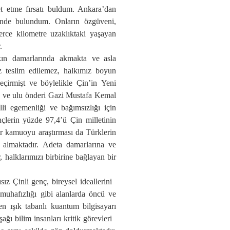
t etme fırsatı buldum. Ankara’dan
inde
bulundum.
Onların
özgüven
i
,
erce
kilometre uzaklıktaki
yaşayan
.
kın damarlarında ak
makta ve
asla
z
teslim edilemez, halk
ımız
boyun
eçirmişt ve böylelikle
Çin
’in
Yeni
u
ve ulu önderi Gazi
Mustafa Kemal
li egemenli
ğ
i
ve bağımsızlı
ğı
için
çlerin yüzde 97,4’ü Çin milletinin
r kamuoyu araştırması da Türklerin
 al
maktadır.
Adeta damarlar
ı
n
a
ve
 halklarımızı birbirine bağlayan bir
ısız Çinli genç, bireysel idealleri
ni
 muhafızlığı
gibi alanlarda öncü
ve
en
ışık tabanlı kuantum bilgisayarı
ağı bilim insanları kritik
görevleri