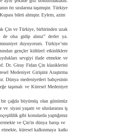
de aynı şekilde göz doldurmaktadır.
n ön sıralarına taşımıştır. Türkiye
 Kupası
bileti al
mıştır
.
Eylem, azim
ak Çin ve Türkiye, birbirinden uzak
e de olsa gidip alınız
” derler ya
.
mnuniyet
duyu
yorum
.
Türkiye’nin
nından gençler kültürel etkinliklere
ydukları sevgiyi ifade etmekte ve
f. Dr. Giray Fidan Çin klasiklerini
resel Medeniyet Girişimi Araştırma
tır.
Dünya medeniyetleri bahçesinin
eğe taşımalı
ve
Küresel Medeniyet
i bir çağda
büyümüş olan günümüz
te ve
siyasi yaşam ve uluslararası iş
çeşitlilik gibi konularda yaptığımız
ermekte ve Çin'in dünya barışı
ve
s etmekte
, küresel kalkınma
ya
katkı