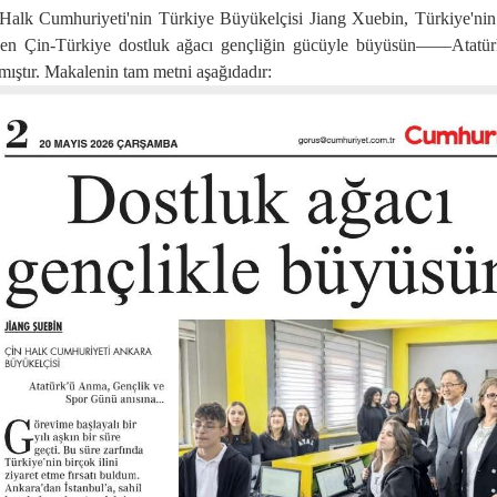
Halk Cumhuriyeti'nin Türkiye Büyükelçisi Jiang Xuebin, Türkiye'ni
lenen Çin-Türkiye dostluk ağacı gençliğin gücüyle büyüsün——Atat
amıştır. Makalenin tam metni aşağıdadır: