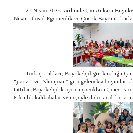
21 Nisan 2026 tarihinde
Ç
in Ankara Büyüke
Nisan Ulusal Egemenlik ve Çocuk Bayramı
kutl
Türk çocukları, Büyükelçiliğin kurduğu Çin
“jianzi” ve “shoujuan” gibi geleneksel oyunları 
tattılar. Büyükelçilik ayrıca çocuklara Çince isim
Etkinlik kahkahalar ve neşeyle dolu sıcak bir atm