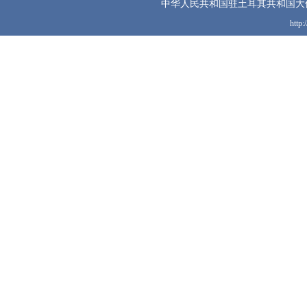
中华人民共和国驻土耳其共和国大
http: