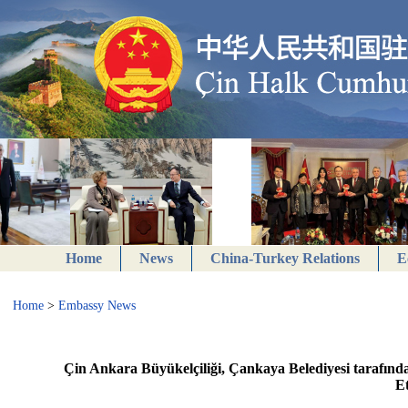
Home
News
China-Turkey Relations
E
Home
>
Embassy News
Çin Ankara Büyükelçiliği, Çankaya Belediyesi tarafı
Et