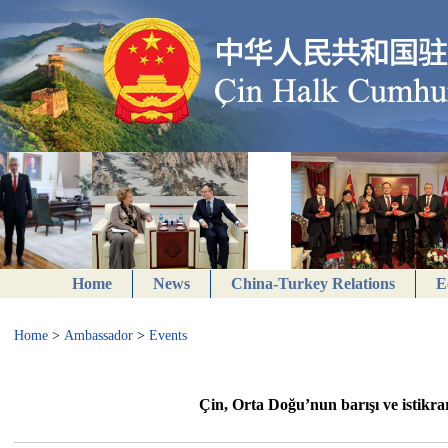
Home
News
China-Turkey Relations
E
Home
>
Ambassador
>
Events
Çin, Orta Doğu’nun barışı ve istikra