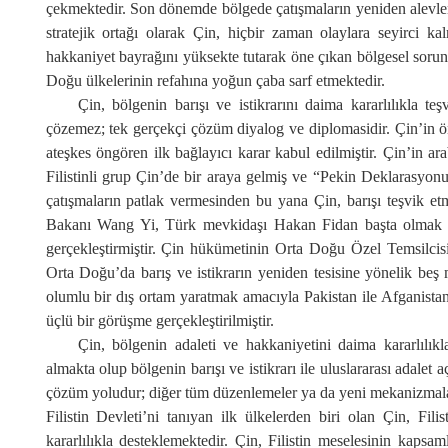
çekmektedir. Son dönemde bölgede çatışmaların yeniden alevlen
stratejik ortağı olarak Çin, hiçbir zaman olaylara seyirci k
hakkaniyet bayrağını yüksekte tutarak öne çıkan bölgesel sorun
Doğu ülkelerinin refahına yoğun çaba sarf etmektedir.
Çin, bölgenin barışı ve istikrarını daima kararlılıkla te
çözemez; tek gerçekçi çözüm diyalog ve diplomasidir. Çin’in
ateşkes öngören ilk bağlayıcı karar kabul edilmiştir. Çin’in a
Filistinli grup Çin’de bir araya gelmiş ve “Pekin Deklarasyonu”
çatışmaların patlak vermesinden bu yana Çin, barışı teşvik etm
Bakanı Wang Yi, Türk mevkidaşı Hakan Fidan başta olmak üzer
gerçekleştirmiştir. Çin hükümetinin Orta Doğu Özel Temsilcisi
Orta Doğu’da barış ve istikrarın yeniden tesisine yönelik beş 
olumlu bir dış ortam yaratmak amacıyla Pakistan ile Afganist
üçlü bir görüşme gerçekleştirilmiştir.
Çin, bölgenin adaleti ve hakkaniyetini daima kararlılık
almakta olup bölgenin barışı ve istikrarı ile uluslararası adalet 
çözüm yoludur; diğer tüm düzenlemeler ya da yeni mekanizmalar
Filistin Devleti’ni tanıyan ilk ülkelerden biri olan Çin, Fi
kararlılıkla desteklemektedir. Çin, Filistin meselesinin kapsam