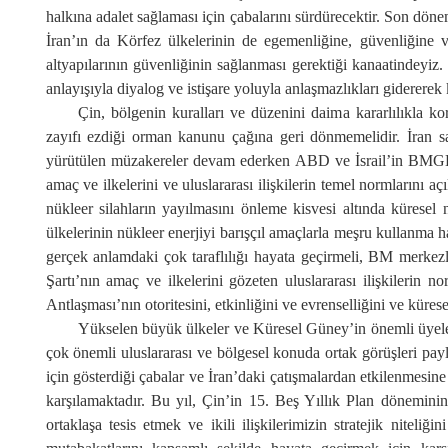
halkına adalet sağlaması için çabalarını sürdürecektir. Son dönem
İran’ın da Körfez ülkelerinin de egemenliğine, güvenliğine 
altyapılarının güvenliğinin sağlanması gerektiği kanaatindeyiz. 
anlayışıyla diyalog ve istişare yoluyla anlaşmazlıkları gidererek 
Çin, bölgenin kuralları ve düzenini daima kararlılıkla k
zayıfı ezdiği orman kanunu çağına geri dönmemelidir. İran sa
yürütülen müzakereler devam ederken ABD ve İsrail’in BMGK’ni
amaç ve ilkelerini ve uluslararası ilişkilerin temel normlarını açı
nükleer silahların yayılmasını önleme kisvesi altında küresel 
ülkelerinin nükleer enerjiyi barışçıl amaçlarla meşru kullanma ha
gerçek anlamdaki çok taraflılığı hayata geçirmeli, BM merkezl
Şartı’nın amaç ve ilkelerini gözeten uluslararası ilişkilerin 
Antlaşması’nın otoritesini, etkinliğini ve evrenselliğini ve küres
Yükselen büyük ülkeler ve Küresel Güney’in önemli üyeler
çok önemli uluslararası ve bölgesel konuda ortak görüşleri payl
için gösterdiği çabalar ve İran’daki çatışmalardan etkilenmesine
karşılamaktadır. Bu yıl, Çin’in 15. Beş Yıllık Plan döneminin b
ortaklaşa tesis etmek ve ikili ilişkilerimizin stratejik niteliğ