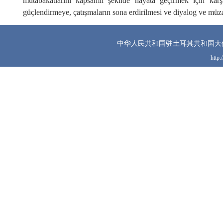
mutabakatlarını kapsamlı şekilde hayata geçirmek için karşı
güçlendirmeye, çatışmaların sona erdirilmesi ve diyalog ve müzak
中华人民共和国驻土耳其共和国大
http: