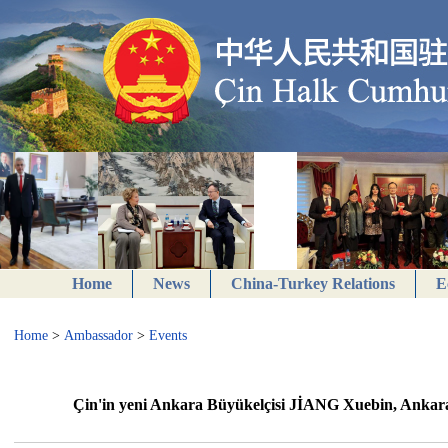
Home
News
China-Turkey Relations
E
Home
>
Ambassador
>
Events
Çin'in yeni Ankara Büyükelçisi JİANG Xuebin, Ankara