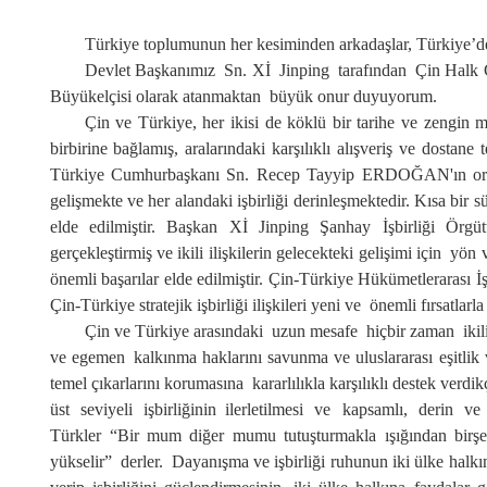
Türkiye toplumunun her kesiminden arkadaşlar
, Türkiye’d
Devlet
Başkanı
mız
Sn. X
İ
Jinping
taraf
ı
ndan
Çin Halk C
Büyükelçisi olarak
atanmaktan
büyük onur duyuyorum.
Çin ve Türkiye,
her ikisi de k
öklü bir tarihe ve zengin m
birbirine bağlamış, aralarındaki karşılıklı alışveriş ve dostan
Türkiye Cumhurbaşkanı Sn. Recep Tayyip ERDOĞAN'ın ortak ilg
gelişmekte ve her alandaki işbirliği derinleşmektedir.
Kısa bir s
elde edil
miştir
. Başkan Xİ Jinping Şanhay İşbirliği Örgü
gerçekleştirmiş ve ikili ilişkilerin
gelecekteki gelişimi için
yön ve
önemli başarılar elde edilmiştir. Çin-Türkiye Hükümetlerarası İ
Çin-Türkiye stratejik işbirliği
ilişkileri yeni ve
önemli fırsatlar
la
Çin ve Türkiye ara
sı
nda
ki
uzun mesafe
h
içbir zaman
iki
ve egemen
kalkınma haklarını savunma ve uluslararası eşitli
k 
temel çıkarlarını koruma
sına
kararlılıkla karşılıklı destek
verdik
üst seviyeli
işbirliğini
n
ilerlet
il
mesi ve kapsamlı, derin v
Türkler
“
Bir mum diğer mumu tutuşturmakla ışığından birş
yükselir
”
derler.
D
ayanışma ve işbirliği ruhunun iki ülke halk