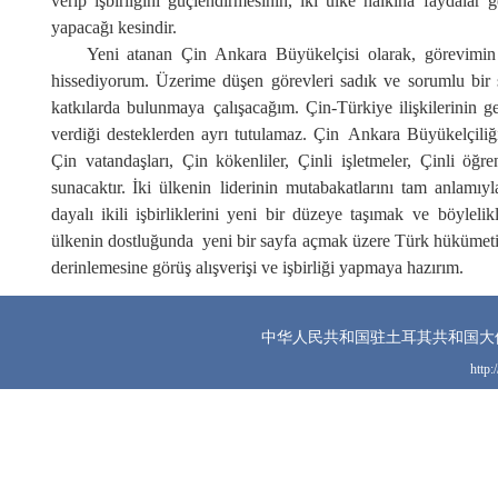
verip
işbirliğini güçlendirmesi
nin
, iki ülke halkına faydalar
g
yapaca
ğı kesindir
.
Yeni atanan Çin
Ankara
Büyükelçisi olarak, görevim
hissediyorum.
Ü
zerime düşen görevleri
sadık ve sorumlu bir 
katkılarda bulunmaya
çalışaca
ğım. Çin-Türkiye ilişkilerinin 
verdiği
destekle
r
den ayrı tutulamaz. Çin
Ankara
Büyükelçili
Çin
vatandaşları
,
Çin kökenli
le
r, Çinli
işletme
ler, Çinli öğr
sunacaktır. İki ülke
nin
liderinin mutabakatlarını tam anlamıyla
dayalı ikili işbirliklerini yeni bir düzeye
taşı
mak
ve böylelik
ülkenin dostluğun
da
yeni bir sayfa açmak üzere Türk hükümeti 
derinlemesine görüş alışverişi ve işbirliği yapmaya hazırım.
中华人民共和国驻土耳其共和国大
http: