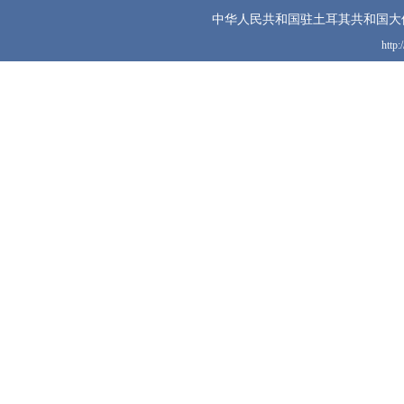
中华人民共和国驻土耳其共和国大
http: