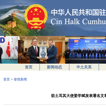
首页
新闻动态
中土关系
首页
>
使馆新闻
驻土耳其大使姜学斌发表署名文