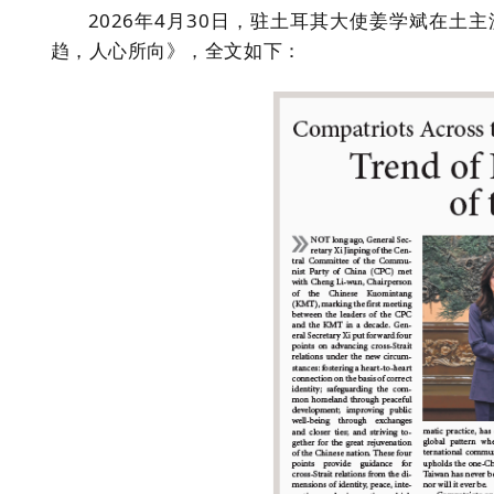
2026年4月30日，驻土耳其大使姜学斌在
土
主
趋，人心所向
》
，全文如下：