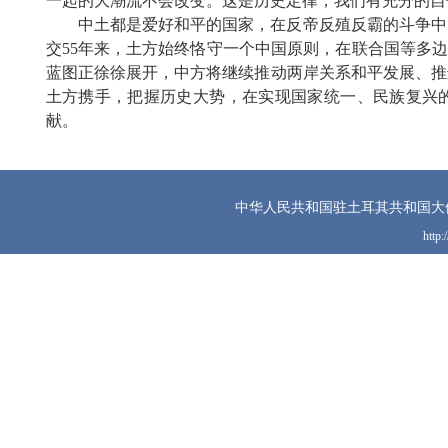
一起的大潮流不会改变。这是历史定律，我们有充分的自
中土都是爱好和平的国家，在反帝反殖反霸的斗争中
交55年来，土方始终恪守一个中国原则，在联合国等多
蓝图正徐徐展开，中方将继续推动两岸关系和平发展、推
土方携手，把握历史大势，在实现国家统一、民族复兴
献。
中华人民共和国驻土耳其共和国大
http: