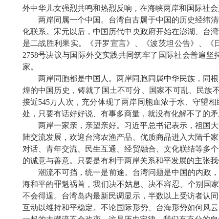
外中华儿女强烈共鸣和热烈反响，在海峡两岸和国际社会
两岸同属一个中国。
台湾自古属于中国的历史经纬清
化联系。宋元以后，中国历代中央政府开始在澎湖、台湾
是二战胜利果实。《开罗宣言》、《波茨坦公告》、《
2758号决议与国际外交实践共同筑牢了国际社会普遍
家。
两岸同胞都是中国人。
两岸同胞同属中华民族，同根
煌的中国历史，铸就了国土不可分、国家不可乱、民族不可
接近545万人次，充分体现了两岸同胞血浓于水、守望
处，只要有话好好说、有事多商量，就没有化解不了的矛
两岸一家亲，亲望亲好。
习近平总书记表示，祖国大
陆交流发展，欢迎台湾农渔产品、优质商品进入大陆千家
对话、青年交流、民生互通、经贸融合、文化联结等多个
的诚意与善意。只要是有利于两岸关系和平发展的主张我
潮流不可挡，统一是前途。
台湾问题是中国的内政，
海和平的罪魁祸首，我们决不姑息、决不容忍。个别国家
不会得逞。台湾岛内最新民调显示，半数以上受访者认同
互动以维持和平稳定。不论国际形势、台海形势如何风云