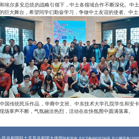
和埃尔多安总统的战略引领下，中土各领域合作不断深化。中
的巨大舞台，希望同学们勤奋学习，争做中土友谊的使者、中土
中国传统民乐作品，华裔中文班、中东技术大学孔院学生和安
现场掌声不断，气氛融洽热烈，活动在欢快氛围中圆满落幕。
人民共和国驻土耳其共和国大使馆
版权所有 京ICP备06038296号 京公网安备110105