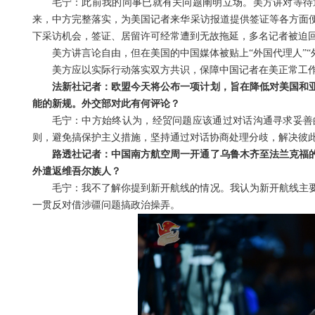
毛宁：此前我的同事已就有关问题阐明立场。美方讲对等待
来，中方完整落实，为美国记者来华采访报道提供签证等各方面
下采访机会，签证、居留许可经常遭到无故拖延，多名记者被迫
美方讲言论自由，但在美国的中国媒体被贴上“外国代理人”
美方应以实际行动落实双方共识，保障中国记者在美正常工
法新社记者：欧盟今天将公布一项计划，旨在降低对美国和
能的新规。外交部对此有何评论？
毛宁：中方始终认为，经贸问题应该通过对话沟通寻求妥善
则，避免搞保护主义措施，坚持通过对话协商处理分歧，解决彼
路透社记者：中国南方航空周一开通了乌鲁木齐至法兰克福
外遣返维吾尔族人？
毛宁：我不了解你提到新开航线的情况。我认为新开航线主
一贯反对借涉疆问题搞政治操弄。