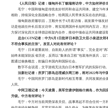
《人民日报》记者：缅甸外长丁貌瑞将访华，中方如何评价
毛宁：中国和缅甸是传统友好邻邦和命运共同体。建交76年
相助，持续深化全面战略合作，给两国人民带来实实在在的利益
缅甸新政府履职后，王毅外长于4月底访缅，就发展中缅友
访是他就任外长后首次访华，将实现两国外长短时间内互访，充
方探讨深化四大全球倡议框架内合作，推动中缅命运共同体建设
总台CGTN记者：中方6月1日批评日本防卫大臣小泉进次
不符合事实的主张”。发言人对此有何评论？
毛宁：日本避重就轻、自欺欺人的所谓“事实”，完全是对“
始终未能深刻反省历史，反而以“集体自卫权”包装海外派兵，以
图通过偷换概念，欺骗日本国内和国际社会。
数字不会说谎，文字游戏无法洗白日本整军扩武的实际行动
法新社记者：所罗门群岛总理威尔周三称，将对2022年与
毛宁：中国同所罗门群岛是新时代相互尊重、共同发展的全
人民。
中阿卫视记者：今天凌晨，美军空袭伊朗格什姆岛，作为回
升级。中方有何评论？
毛宁：中方对当前局势深表关切。战事再起不符合任何一方
外交途径化解争端，尽早实现全面、持久停火，为恢复中东海湾