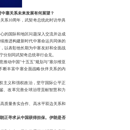
对中塞关系未来发展有何展望？
关系10周年，武契奇总统此时访华具
关心的国际和地区问题深入交流并达成
持续推进构建新时代中塞命运共同体的
”，以表彰他长期为中塞友好和全面战
宁分别同武契奇总统举行会见。
推动中国“十五五”规划与“塞尔维亚
，不断丰富中塞全面战略伙伴关系的内
权主义和强权政治，坚守国际公平正
鉴、改革完善全球治理贡献智慧和力
、高质量务实合作、高水平双边关系和
伊朗正寻求从中国获得担保。伊朗是否