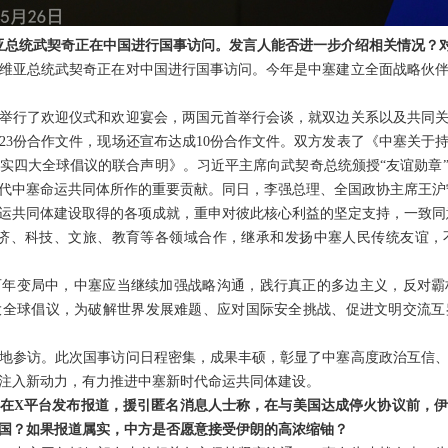
维亚总统武契奇正在中国进行国事访问。发言人能否进一步介绍相关情况？
维亚总统武契奇正在对中国进行国事访问。今年是中塞建立全面战略伙伴
举行了欢迎仪式和欢迎宴会，两国元首举行会谈，就双边关系以及共同
23份合作文件，现场还宣布达成10份合作文件。双方发表了《中塞关于
实四大全球倡议的联合声明》。习近平主席向武契奇总统颁授“友谊勋章
代中塞命运共同体所作的重要贡献。同日，李强总理、全国政协主席王沪
运共同体建设取得的各项成就，重申对彼此核心利益的坚定支持，一致同意
、经济、科技、文旅、教育等各领域合作，继承和发扬中塞人民传统友谊
百年变局中，中塞应当继续加强战略沟通，践行真正的多边主义，反对霸
大全球倡议，为破解世界发展难题、应对国际安全挑战、促进文明交流互
地参访。此次国事访问日程密集，成果丰硕，彰显了中塞高度政治互信
注入新动力，有力推进中塞新时代命运共同体建设。
在X平台发布报道，援引匿名消息人士称，在与美国达成停火协议前，
国？如果报道属实，中方是否愿意接受伊朗的高浓缩铀？