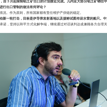
，自下月起限制铝土矿出口的计划接近完成。几内亚大部分铝土矿销往中
进行出口管制的做法有何评论？
情况。作为原则，所有国家都有责任维护产供链的稳定。
动新一轮打击，目标是伊导弹发射基地以及据称试图布设水雷的船只。中
承诺，坚持以和平方式化解争端，继续通过对话谈判达成兼顾各方合理