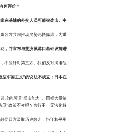
有何评价？
国家在基辅的外交人员可能被袭击。中
当事各方共同推动局势尽快降温，为重
活动，并宣布与斐济就港口基础设施进
荣，不应针对第三方。我们反对搞排他
新型军国主义”的说法不成立；日本在
进攻的所谓“反击能力”、囤积大量敏
防卫”政策不变吗？言行不一无法化解
们敦促日方汲取历史教训，恪守和平承