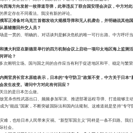
向西海方向发射一枚弹道导弹，此举违反了联合国安理会决议，中方对此
的界定存在不同看法。我没有新的评论。
俄军正准备对乌克兰首都发动大规模导弹和无人机袭击，并明确说其他
从基辅撤回外交人员？
场是一贯的、明确的。对话谈判是解决危机的唯一可行出路。中方呼吁
和澳大利亚在新德里举行的四方机制会议上启动一项印太地区海上监测
何评论？
已多次阐明立场。国与国之间的合作应当有利于促进地区和平、稳定与繁
内阁官房长官木原稔表示，日本的“专守防卫”政策不变，中方关于日本“
不会发生改变。请问中方对此有何回应？
关注的是日本怎么做。
放宽杀伤性武器出口、频频参加军演、推进部署远程导弹、打造能够主动
成为“能战”国家，不断突破国际法和国内法规制。这难道就是坚持“专守
灾难，也给日本人民带来灾祸。“新型军国主义”同样是一条不归路。我
际社会。