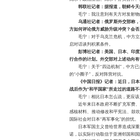
韩联社记者：据报道，朝鲜今天
毛宁：我注意到有关方对发射物
乌通社记者：俄罗斯外交部称，
方如何评论俄方威胁升级冲突？会否
毛宁：对于乌克兰危机，中方立
启对话谈判积累条件。
彭博社记者：美国、日本、印度
行合作的计划。外交部对上述动向有
毛宁：关于“四边机制”，中方
的“小圈子”，反对阵营对抗。
《中国日报》记者：近日，日本
战后作为“和平国家”所走过的道路
毛宁：相比日本怎么说，更应该
近年来日本政府不断扩充军费、
感核材料、推动修改和平宪法、鼓吹
国际社会对日本“再军事化”的担忧。
日本军国主义曾给世界造成深重
诺，以实际行动取信于亚洲邻国和国