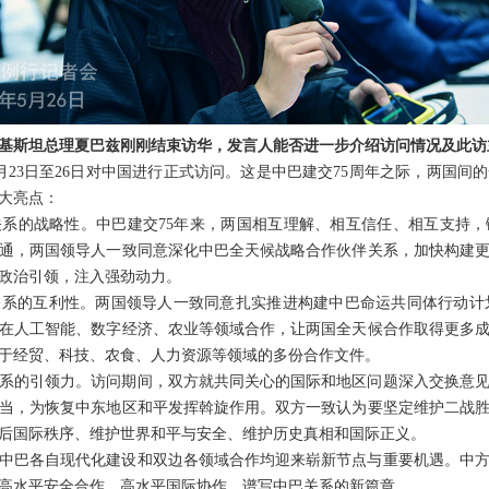
基斯坦总理夏巴兹刚刚结束访华，发言人能否进一步介绍访问情况及此访
月23日至26日对中国进行正式访问。这是中巴建交75周年之际，两国间
大亮点：
系的战略性。中巴建交75年来，两国相互理解、相互信任、相互支持
通，两国领导人一致同意深化中巴全天候战略合作伙伴关系，加快构建
政治引领，注入强劲动力。
系的互利性。两国领导人一致同意扎实推进构建中巴命运共同体行动计划，
在人工智能、数字经济、农业等领域合作，让两国全天候合作取得更多
于经贸、科技、农食、人力资源等领域的多份合作文件。
系的引领力。访问期间，双方就共同关心的国际和地区问题深入交换意
当，为恢复中东地区和平发挥斡旋作用。双方一致认为要坚定维护二战
后国际秩序、维护世界和平与安全、维护历史真相和国际正义。
中巴各自现代化建设和双边各领域合作均迎来崭新节点与重要机遇。中方
高水平安全合作、高水平国际协作，谱写中巴关系的新篇章。