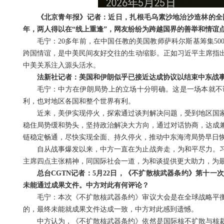
《北京青年报》记者：近日，扎根毛乌素沙地治沙造林的全
年，两人得以在“线上重逢”，网友纷纷为跨越国界的善举和情谊
毛宁：20多年前，在中国任教的美国教师萨科尔斯基筹集5
跨国情谊，是中美民间友好交往的生动缩影。正如习近平主席指
中美关系注入源头活水。
法新社记者：美国和伊朗似乎已接近达成协议以结束中东战
毛宁：中方在伊朗局势上的立场十分明确。这是一场本就不
利，也对地区各国和整个世界有利。
近来，美伊实现停火，探索通过谈判解决问题，受到地区国
稳住局势缓和势头，坚持政治解决大方向，通过对话协商，达成
链稳定畅通，尽快实现全面、持久停火，推动中东海湾局势早日
自从战事爆发以来，中方一直在为止战奔走，为和平尽力。
主席四点主张精神，同国际社会一道，为和谈提供更大助力，为
总台CGTN记者：5月22日，《不扩散核武器条约》第十
未能通过成果文件。中方对此有何评论？
毛宁：本次《不扩散核武器条约》审议大会是在全球战略平
的，最终未能就成果文件达成一致，中方对此感到遗憾。
中方认为，《不扩散核武器条约》依然是国际核不扩散与核