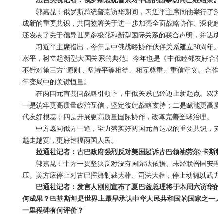
总台央视记者：俄罗斯总统普京对中国的国事访问已经结束
郭嘉昆：俄罗斯总统普京访华期间，习近平主席同他举行了
成新的重要共识，共同签署关于进一步加强全面战略协作、深化睦
还发表了关于倡导世界多极化和新型国际关系的联合声明，并达成
习近平主席指出，今年是中俄战略协作伙伴关系建立30周年
水平，树立起新型大国关系的典范。今年也是《中俄睦邻友好合作
不针对第三方”原则，坚持平等相待、相互尊重、重信守义、合
年变局中的关键恒量。
在两国元首共同战略引领下，中俄关系已经迈上新起点。双
一是筑牢更高质量政治互信，坚定彼此战略支持；二是赋能更高
代友好根基；四是开展更高质量国际协作，改革完善全球治理。
中方愿同俄方一道，全力落实好两国元首达成的重要共识，
越走越宽，更好造福两国人民。
拉通社记者：古巴政府强烈反对美国起诉古巴领袖劳尔·卡斯
郭嘉昆：中方一贯坚决反对没有国际法依据、未经联合国安
压。美方应停止对古巴挥舞制裁大棒、司法大棒，停止动辄以武
巴通社记者：发言人刚刚宣布了夏巴兹总理将于本周六访华
何成果？巴基斯坦是世界上最早承认中华人民共和国的国家之一。中
一里程碑有何评价？