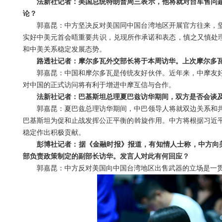
法新社记者：美国总统特朗普周三表示，他将就对台军售问
论？
郭嘉昆：中方坚决反对美国同中国台湾地区开展官方往来，
实好中美元首会晤重要共识，兑现所作承诺和表态，慎之又慎处理
和中美关系稳定发展态势。
路透社记者：摩尔多瓦外交部长将于本周访华。上次摩尔多瓦
郭嘉昆：中国和摩尔多瓦是传统友好伙伴。近年来，中摩友
对中国的正式访问将有利于增进中摩互信与合作。
法新社记者：巴基斯坦总理夏巴兹访华期间，双方是否会谈
郭嘉昆：夏巴兹总理访华期间，中巴领导人将就双边关系和
巴基斯坦为促和止战发挥公正平衡的斡旋作用。中方将根据习近
稳定作出积极贡献。
彭博社记者：据《金融时报》报道，有知情人士称，中方向美
部负责政策制定的副部长访华。发言人对此有何回应？
郭嘉昆：中方反对美国向中国台湾地区出售武器的立场是一