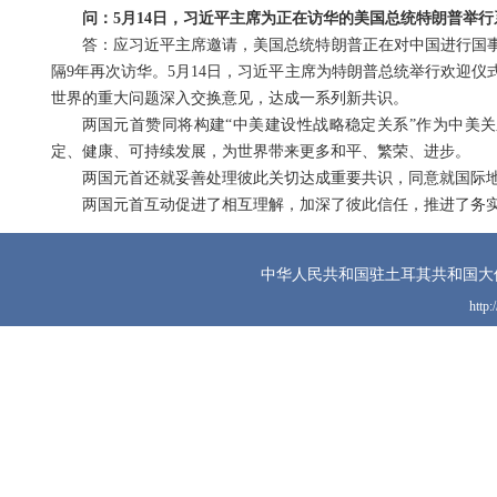
问：5月14日，习近平主席为正在访华的美国总统特朗普举
答：应习近平主席邀请，美国总统特朗普正在对中国进行国事
隔9年再次访华。5月14日，习近平主席为特朗普总统举行欢迎
世界的重大问题深入交换意见，达成一系列新共识。
两国元首赞同将构建“中美建设性战略稳定关系”作为中美
定、健康、可持续发展，为世界带来更多和平、繁荣、进步。
两国元首还就妥善处理彼此关切达成重要共识，同意就国际
两国元首互动促进了相互理解，加深了彼此信任，推进了务
中华人民共和国驻土耳其共和国大
http: