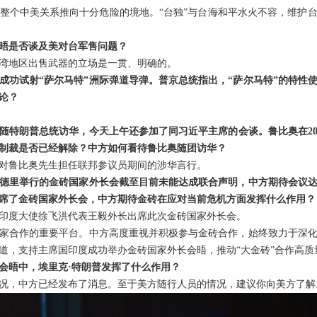
整个中美关系推向十分危险的境地。“台独”与台海和平水火不容，维护
晤是否谈及美对台军售问题？
湾地区出售武器的立场是一贯、明确的。
成功试射“萨尔马特”洲际弹道导弹。普京总统指出，“萨尔马特”的特性
论？
随特朗普总统访华，今天上午还参加了同习近平主席的会谈。鲁比奥在20
制裁是否已经解除？中方如何看待鲁比奥随团访华？
对鲁比奥先生担任联邦参议员期间的涉华言行。
德里举行的金砖国家外长会截至目前未能达成联合声明，中方期待会议
席了金砖国家外长会，中方期待金砖在应对当前危机方面发挥什么作用？
印度大使徐飞洪代表王毅外长出席此次金砖国家外长会。
家合作的重要平台。中方高度重视并积极参与金砖合作，始终致力于深
道，支持主席国印度成功举办金砖国家外长会晤，推动“大金砖”合作高质
会晤中，埃里克·特朗普发挥了什么作用？
况，中方已经发布了消息。至于美方随行人员的情况，建议你向美方了解