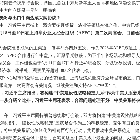
特朗普总统举行会谈，两国元首就中东局势等重大国际和地区问题交换
中方的立场是一贯的、明确的。
美对华出口牛肉达成采购协议？
中，习近平主席指出，双方要拓展经贸、农业等领域交流合作。中方已经
月18日至19日在上海举办亚太经合组织（APEC）第二次高官会。目前
人会议准备成果的主渠道，每年举办四到五次。作为2026年APEC东道主，
对今年APEC合作进行年中盘点，汇聚早期收获，为下半年各场活动和领导
委员会、工作组也会于5月11日至17日举行近40场会议，涉及贸易投资
经济体、秘书处、观察员等超过1000名代表与会。
济中心城市和全球重要的经济枢纽。上海经济总量跻身全球城市前五，
道第二次高官会有关情况，继续关注和支持APEC“中国年”。
，习近平主席指出，将构建“中美建设性战略稳定关系”作为中美关系新
一步介绍？此外，习近平主席还表示，台湾问题处理不好，中美关系将
上午，习近平主席同特朗普总统举行会谈，双方将构建“中美建设性战略
战略指引。“建设性战略稳定”应该是合作为主的积极稳定、竞争有度的
，将中美关系新定位转化为相向而行的行动，共同推动中美关系稳定、健
同特朗普总统会谈中指出，台湾问题是中美关系中最重要的问题。处理