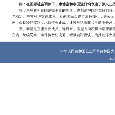
问：在国际社会调停下，柬埔寨和泰国近日均表达了停火止
答：柬埔寨和泰国是搬不走的邻居，也都是中国的友好邻邦
与稳定。中方对冲突造成柬、泰两国民众伤亡深感痛心，并表示
神，保持冷静克制，尽快停火止战，通过对话协商和平解决分歧
柬、泰都是东盟重要成员。连日来，东盟方面积极推动柬泰
立场，继续同柬、泰保持密切沟通，积极劝和促谈，为推动停火
中华人民共和国驻土耳其共和国大
http: