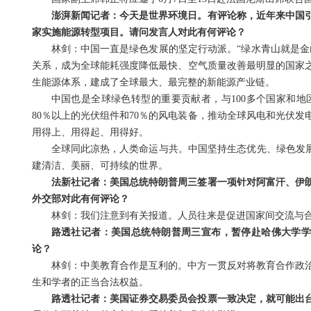
澎湃新闻记者：今天是世界环境日。有评论称，近年来中国
家实施能源转型项目。请问发言人对此有何评论？
林剑：中国一直是绿色发展的坚定行动派。“绿水青山就是金
关系，成为全球能耗强度降低最快、空气质量改善最明显的国家
生能源体系，建成了全球最大、最完整的新能源产业链。
中国也是全球绿色转型的重要贡献者，与100多个国家和
80％以上的光伏组件和70％的风电装备，推动全球风电和光伏发
用得上、用得起、用得好。
全球同此凉热，人类命运与共。中国坚持生态优先、绿色发展
建清洁、美丽、可持续的世界。
法新社记者：美国总统特朗普周三签署一项针对阿富汗、伊朗
外交部对此有何评论？
林剑：我们注意到有关报道。人员往来是促进国家间交流与
路透社记者：美国总统特朗普周三宣布，暂停赴哈佛大学学
论？
林剑：中美教育合作是互利的。中方一贯反对将教育合作政
生和学者的正当合法权益。
路透社记者：美国证券交易委员会投票一致决定，就可能出