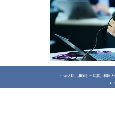
中华人民共和国驻土耳其共和国大
http: