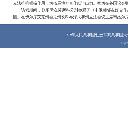
立法机构积极作用，为拓展地方合作献计出力。密切在各国议会
访俄期间，赵乐际在莫斯科分别参观了《中俄睦邻友好合作
圈。在伊尔库茨克州会见州长科布泽夫和州立法会议主席韦杰尔
中华人民共和国驻土耳其共和国大
http: