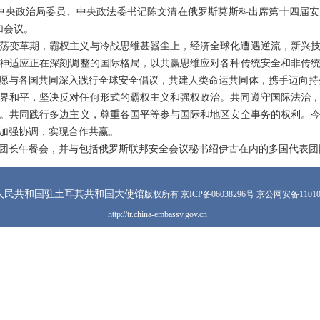
，中共中央政治局委员、中央政法委书记陈文清在俄罗斯莫斯科出席第十四届
加会议。
荡变革期，霸权主义与冷战思维甚嚣尘上，经济全球化遭遇逆流，新兴
神适应正在深刻调整的国际格局，以共赢思维应对各种传统安全和非传
愿与各国共同深入践行全球安全倡议，共建人类命运共同体，携手迈向持
界和平，坚决反对任何形式的霸权主义和强权政治。共同遵守国际法治
。共同践行多边主义，尊重各国平等参与国际和地区安全事务的权利。
加强协调，实现合作共赢。
团长午餐会，并与包括俄罗斯联邦安全会议秘书绍伊古在内的多国代表团
人民共和国驻土耳其共和国大使馆
版权所有 京ICP备06038296号 京公网安备110105
http://tr.china-embassy.gov.cn