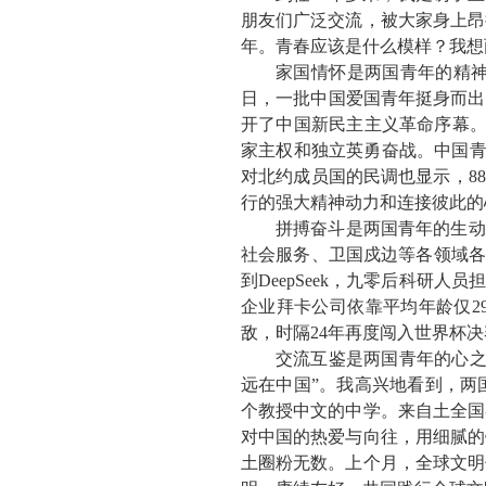
朋友们广泛交流，被大家身上昂
年。青春应该是什么模样？我想
家国情怀是两国青年的精
日，一批
中国
爱国青年挺身而出
开了中国新民主主义革命序幕
家主权和独立英勇奋战。中国
对北约成员国的民调也显示，
8
行的强大精神动力和连接彼此的
拼搏奋斗是两国青年的生动
社会服务、卫国戍边等各领域各
到
DeepSeek
，九零后科研人员
企业拜卡公司依靠平均年龄仅
2
敌，时隔
24
年再度闯入世界杯决
交流互鉴是两国青年的心
远在中国”。我高兴地看到，两
个
教授中文的中学。
来自土全国
对中国的热爱与向往，
用细腻的
土圈粉无数
。上个月，全球文明