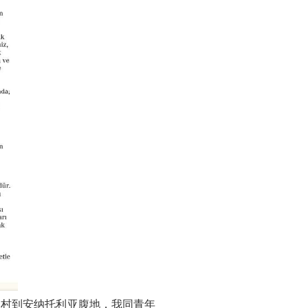
渔村
到安纳托利亚腹地，我同青年