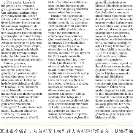
耳其多
个
省市，从首都安卡拉到
迷人古都
伊斯坦布尔，从
海滨