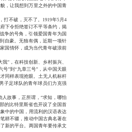
风貌，让我想到万里之外的中国青
，打不破，灭不了。
1919
年
5
月
4
政府下令拒绝签订不平等条约，揭
战争的号角，引领爱国青年为国
到自豪。无独有偶，近期一项针
热家国情怀，成为当代青年破浪前
“大我”，在科技创新、乡村振兴、
六号
”到“九章三号”，从中国天眼
人才同样表现抢眼。土无人机标杆
男子足球队的青年球员们力克强
动人故事，正所谓，
“求知，哪怕
部
的
比特里斯省也
开设了全国首
想象中的中国，
用流利的
汉语
表达
授
笔耕不辍，推动中国古典名著在
供了新的平台。
两国青年要传承文