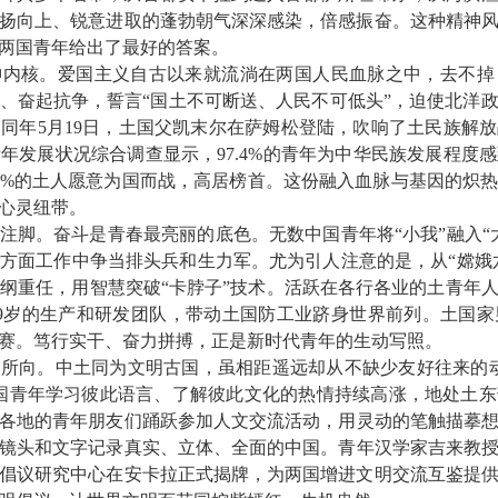
扬向上、锐意进取的蓬勃朝气深深感染，倍感振奋。这种精神
两国青年给出了最好的答案。
神内核。
爱国主义自古以来就流淌在两国人民血脉之中，去不掉
、奋起抗争，誓言
“国土不可断送、人民不可低头”，迫使北洋
。同年
5
月
19
日，土国父凯末尔在萨姆松登陆，吹响了土民族解放
青年发展状况综合调查显示，
97.4%
的青年为中华民族发展程度感
8%
的土人愿意为国而战，高居榜首。这份融入血脉与基因的炽
心灵纽带。
注脚
。
奋斗是青春最亮丽的底色。无数中国青年将
“小我”融入
方面工作中争当排头兵和生力军。尤为引人注意的是，从“嫦娥
担纲重任，用智慧突破
“卡脖子”技术。活跃在各行各业的土青年
9
岁的生产和研发团队，带动土国防工业跻身世界前列。土国家
赛。笃行实干、奋力拼搏，正是新时代青年的生动写照。
之所向
。
中土同为文明古国，虽相距遥远却从不缺少友好往来的
国青年学习彼此语言、了解彼此文化的热情持续高涨
，
地处土东
各地的青年朋友们踊跃参加人文交流活动
，用
灵动的笔触描摹
镜头
和文字
记录真实、立体、全面的中国
。青年汉学家
吉来教
倡议研究中心在安卡拉正式揭牌，为两国增进文明
交流互鉴
提