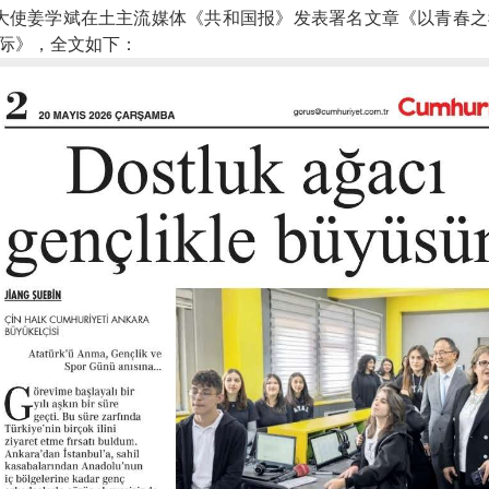
其大使姜学斌在
土主流媒体《共和国报》
发表署名文章《以青春之
际》
，全文如下：