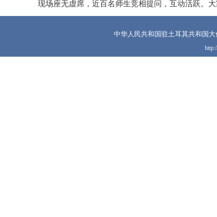
现场座无虚席，近百名师生竞相提问，互动活跃。大
中华人民共和国驻土耳其共和国大
http: