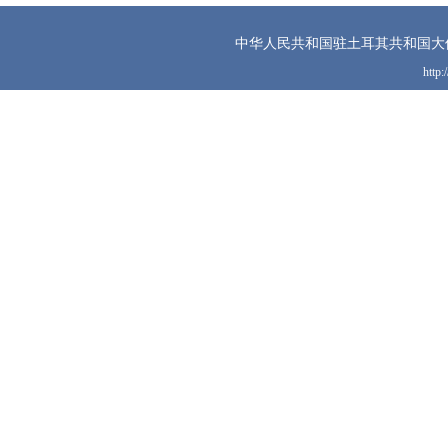
中华人民共和国驻土耳其共和国大
http: