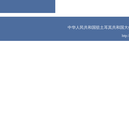
中华人民共和国驻土耳其共和国大
http: