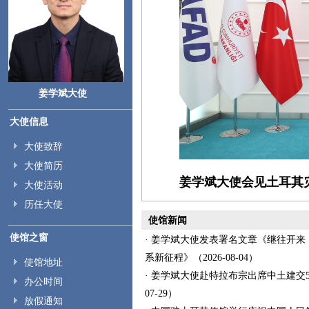
姜学斌大使
大使信息
大使致辞
大使简历
姜学斌大使会见土耳其
大使活动
历任大使
使馆新闻
使馆之窗
· 姜学斌大使发表署名文章《继往开
系新征程》（2026-08-04）
使馆地址
· 姜学斌大使赴特拉布宗出席中土建交55
办公时间
07-29）
放假通知