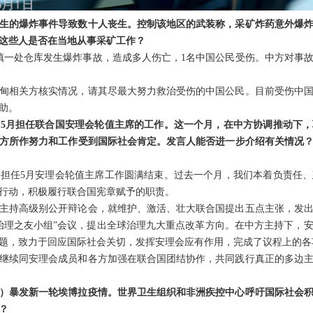
生的爆炸事件导致数十人丧生。控制该地区的武装称，采矿炸药意外爆
这些人是否在当地从事采矿工作？
坎镇一处仓库发生爆炸事故，造成多人伤亡，1名中国公民受伤。中方对事
甸相关方核实情况，请其尽最大努力救治受伤的中国公民。目前受伤中
助。
5月担任联合国安理会轮值主席的工作。这一个月，在中方协调推动下
方所作努力和工作受到国际社会肯定。发言人能否进一步介绍有关情况
担任5月安理会轮值主席工作圆满结束。过去一个月，我们本着负责任
行动，积极履行联合国宪章赋予的职责。
主持高级别公开辩论会，就维护、激活、壮大联合国提出五点主张，发
治理之友小组”会议，提出全球治理九大重点改革方向。在中方主持下，
题，致力于回应国际社会关切，发挥安理会应有作用，完成了议程上的各
继续同安理会成员和各方加强在联合国团结协作，共同践行真正的多边
）暴发新一轮埃博拉疫情。世界卫生组织和非洲疾控中心呼吁国际社会
？