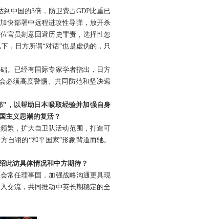
到中国的3倍，防卫费占GDP比重已
，加快部署中远程进攻性导弹，放开杀
这位官员刻意回避历史罪责，选择性忽
下，日方所谓“对话”也是虚伪的，只
基础。已经有国际专家学者指出，日方
会必须高度警惕、共同防范和坚决遏
部”，以帮助日本吸取经验并加强自身
国主义思潮的复活？
动频繁，扩大自卫队活动范围，打造可
方自诩的“和平国家”形象背道而驰。
绍此访具体情况和中方期待？
理会常任理事国，加强战略沟通更具现
深入交流，共同推动中英长期稳定的全