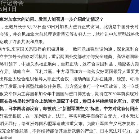
束对加拿大的访问。发言人能否进一步介绍此访情况？
，王毅外长于5月28日至30日对加拿大进行正式访问。此访是中国外长时
会谈，并会见加拿大前总理克雷蒂安等友好人士，就推进中加新型战略
达成了许多共识和成果。
访华以来两国关系取得的积极进展，一致同意加强对话沟通，深化互利
立中加外长战略对话机制，重启两国外交部政治与安全磋商、高级别国家
略引领下，中加关系校正航向，重归正轨，这符合两国利益，顺应各方
存异、战略自主、互利共赢。中方愿同加方一道落实好两国领导人重要
出席亚太经合组织领导人非正式会议，推动两国关系在健康、稳定、可持
力于发展加中新型战略伙伴关系。加方坚定奉行一个中国政策，这一立
很荣幸作为主宾国参加今年中国国际进口博览会，期待在2030年前实现对
臣在香格里拉对话会上隐晦地回应了中国，称日本将继续强化军力。尽
机，日本两者都没有，却被贴上“新型军国主义”标签。中方对此有何回应
辞毫无根据，在一系列历史、法理、事实和数字面前苍白无力，根本无法
滔天罪行，给亚洲邻国和盟军造成深重灾难。为防止军国主义死灰复燃
应完全解除武装，不得维持能使其重新武装的产业”。日本宪法对军力、
法规制。