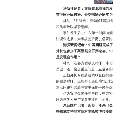
法新社记者：在缅甸北部掸邦发
有中国公民遇难。外交部能否证实？
林剑：5月31日，缅甸掸邦南
和伤者致以诚挚慰问。
事件发生后，中方第一时间向缅
注调查进展，为事故善后提供必要协
澎湃新闻记者：中国圆满完成了
外长也参加了高级别公开辩论会。中
是安理会作用？
林剑：在各方积极支持下，中方
员国一道，聚焦重点问题，立足务实
王毅外长专程赴纽约联合国总部
的强烈呼吁。王毅外长还出席“全球
热点问题和武装冲突中保护平民等议
作为安理会常任理事国，中方将
续为世界和平与发展事业担当尽责。
总台国广记者：近期，刚果（金
些措施支持非方应对本轮埃博拉疫情