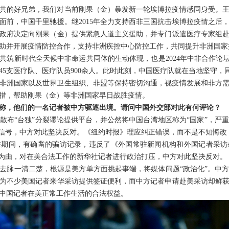
共的好兄弟，我们对当前刚果（金）暴发新一轮埃博拉疫情感同身受。
面前，中国千里驰援。继2015年全力支持西非三国抗击埃博拉疫情之后
政府决定向刚果（金）提供紧急人道主义援助，并专门派遣医疗专家组
助并开展疫情防控合作，支持非洲疾控中心防控工作，共同提升非洲国家
共筑新时代全天候中非命运共同体的生动体现，也是2024年中非合作论坛
45支医疗队、医疗队员900余人。此时此刻，中国医疗队就在当地坚守
非洲国家以及世界卫生组织、非盟等保持密切沟通，视疫情发展和非方
措，帮助刚果（金）等非洲国家早日战胜疫情。
称，他们的一名记者被中方驱逐出境。请问中国外交部对此有何评论？
散布“台独”分裂谬论提供平台，并公然将中国台湾地区称为“国家”，严
误信号，中方对此坚决反对。《纽约时报》理应纠正错误，而不是不知悔改
驻期间，有确凿的骗访记录，违反了《外国常驻新闻机构和外国记者采访
”为由，对在美合法工作的新华社记者进行政治打压，中方对此坚决反对。
去脉一清二楚，根源是美方单方面挑起事端，将媒体问题“政治化”。中
为不少美国记者来华采访提供签证便利，而中方记者申请赴美采访却鲜
中国记者在美正常工作生活的合法权益。