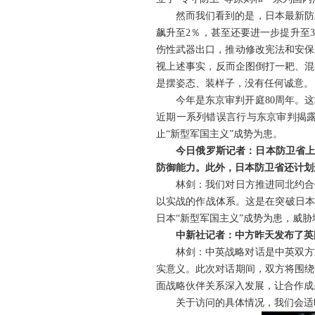
然而我们看到的是，日本最新防
飙升至2％，甚至还要进一步提升至
伤性武器出口，推动修改宪法和安保
视上述事实，反而企图倒打一耙、混
是摆姿态、装样子，没有任何诚意。
今年是东京审判开庭80周年。
近期一系列错误言行与东京审判揭
止“新型军国主义”成势为患。
今日俄罗斯记者：日本防卫省上
防御能力。此外，日本防卫省还计划
林剑：我们对日方推进同北约合
以实战的作战体系。这是在突破日本
日本“新型军国主义”成势为患，威
中新社记者：中方昨天发布了英
林剑：中英战略对话是中英双方
实意义。此次对话期间，双方将围绕
面战略伙伴关系深入发展，让合作成
关于访问的具体情况，我们会适