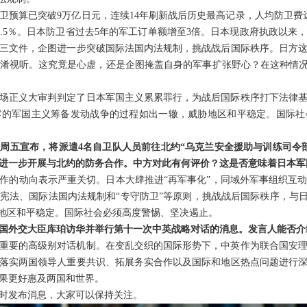
卫预算已突破9万亿日元，连续14年刷新战后历史最高记录，人均防卫费达
3.5％。日本防卫省过去5年的军工订单额增至3倍。日本现政府执政以来
三文件，企图进一步突破国际法国内法规制，挑战战后国际秩序。日方
淆视听。这究竟是心虚，还是企图掩盖自身的军事扩张野心？在这种情况
这场正义大审判判定了日本军国主义累累罪行，为战后国际秩序打下法律
露的军国主义筹备发动战争的过程如出一辙，威胁地区和平稳定。国际社
周五宣布，将派遣4名自卫队人员前往北约“乌克兰安全援助与训练司令
进一步开展与北约的防务合作。中方对此有何评价？这是否意味着日本军
作的动向表示严重关切。日本大肆推进“再军事化”，同域外军事组织互
宪法、国际法国内法规制和“专守防卫”等原则，挑战战后国际秩序，与日
胁地区和平稳定。国际社会必须高度警惕、坚决遏止。
国外交大臣库珀访华并举行第十一次中英战略对话的消息。发言人能否介
重要的高级别对话机制。在变乱交织的国际形势下，中英作为联合国安
落实两国领导人重要共识、拓展务实合作以及国际和地区热点问题进行
果更好惠及两国和世界。
时发布消息，大家可以保持关注。