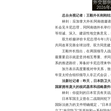
总台央视记者：王毅外长刚刚结
林剑：应加拿大外长阿南德邀请
长会见卡尼总理，同阿南德外长举行
等坦诚、深入、建设性地交换意见，
双方积极评价卡尼总理今年1月
共同改革完善全球治理。双方同意建
王毅外长指出，在两国领导人战
最重要启示就是坚持相互尊重、求同
系的推进路径，筹备好卡尼总理来华
加方表示高度重视对华关系，致
年亚太经合组织领导人非正式会议，
法新社记者：昨天，日本防卫大
国家拥有庞大的核武器库和战略轰炸
林剑：你提到的日本官员有关说
日本军国主义曾在二战期间犯下
国际法效力的文件明确规定，“日本
立了“专守防卫”等原则和一系列国内