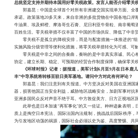
总统坚定支持并期待本国用好零关税政策。发言人能否介绍零关
郭嘉昆：中国是全球首个对所有非洲建交国实现单方面、全
承诺。政策落地20多天来，来自非洲的多批货物在中国各地口岸
牛油果、埃及鲜橙、摩洛哥生石膏、尼日利亚牛骨粒、南非葡萄
百姓生活。零关税举措不仅丰富了中国的市场供应、降低了中非
零关税不是孤立的降税安排，而是与配套措施一体推进的“组
实施风险分级管理等便利化措施，将零关税举措转化为可感、可
零关税是中非之间的合奏曲，奏响的是中非真实亲诚、民心
协定，建立长期、稳定、可预期的经贸合作制度保障，确保零关
《环球时报》记者：据报道，美军计划6月至9月在日本鹿儿
丰”中导系统将转移至驻日美军基地。请问中方对此有何评论？
郭嘉昆：我们注意到有关报道。中方坚决反对美国在亚洲国家
器，损害他国正当安全利益，威胁地区战略安全，加剧军事对抗
亚洲多国民众反对声音不绝于耳。中方敦促美方、日方正视地区
此举也是日本加速“再军事化”的又一佐证。种种迹象表明，
质上是掏空日本宪法、国际法国内法规制，挑战战后国际秩序，与
为引发地区动荡的祸源，国际社会必须以史为鉴、高度警惕、共