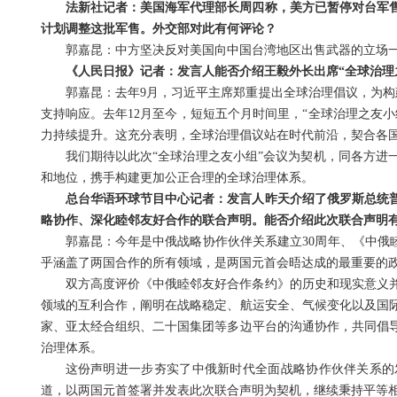
法新社记者：美国海军代理部长周四称，美方已暂停对台军
计划调整这批军售。外交部对此有何评论？
郭嘉昆：中方坚决反对美国向中国台湾地区出售武器的立场
《人民日报》记者：发言人能否介绍王毅外长出席“全球治理
郭嘉昆：去年9月，习近平主席郑重提出全球治理倡议，为构
支持响应。去年12月至今，短短五个月时间里，“全球治理之友
力持续提升。这充分表明，全球治理倡议站在时代前沿，契合各
我们期待以此次“全球治理之友小组”会议为契机，同各方进
和地位，携手构建更加公正合理的全球治理体系。
总台华语环球节目中心记者：发言人昨天介绍了俄罗斯总统
略协作、深化睦邻友好合作的联合声明。能否介绍此次联合声明
郭嘉昆：今年是中俄战略协作伙伴关系建立30周年、《中俄
乎涵盖了两国合作的所有领域，是两国元首会晤达成的最重要的
双方高度评价《中俄睦邻友好合作条约》的历史和现实意义
领域的互利合作，阐明在战略稳定、航运安全、气候变化以及国
家、亚太经合组织、二十国集团等多边平台的沟通协作，共同倡
治理体系。
这份声明进一步夯实了中俄新时代全面战略协作伙伴关系的
道，以两国元首签署并发表此次联合声明为契机，继续秉持平等