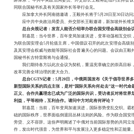
际体系”。中共中央政治局委员、外交部长王毅将赴纽约主持会议
同联合国秘书长及有关国家外长等举行会见。
应加拿大外长阿南德邀请，王毅外长将于5月28日至30日访
应中共中央政治局委员、外交部长王毅邀请，新加坡外长维文将
总台央视记者：发言人能否介绍举办联合国安理会高级别会
郭嘉昆：当今世界，百年变局加速演进，变革动荡相互交织
为联合国安理会5月轮值主席，中国倡议召开的此次安理会高级
及其安理会权威与效能等国际社会普遍关心的问题。会议由王毅
国秘书长古特雷斯将与会通报。
我们期待各方以此次会议为契机，重温宪章确立的崇高目标
改革完善全球治理的更大合力。
总台CGTN记者：5月20日，中俄两国发布《关于倡导世
新型国际关系的四点主张，是对“国际关系向何处去”这一时代命
正义、合作共赢理念已成为广泛的国际共识，受访者反对将世界
利益，平等相待，互利合作。请问中方对此有何评论？
郭嘉昆：当前，百年变局加速演进，国际形势变乱交织。霸
础的国际秩序，世界面临倒退回丛林法则的风险。作为联合国安
旁贷、义不容辞。这份声明阐述了中俄对当前国际形势的共同立
作，发出时代强音，为世界和平与发展注入更多稳定性和正能量