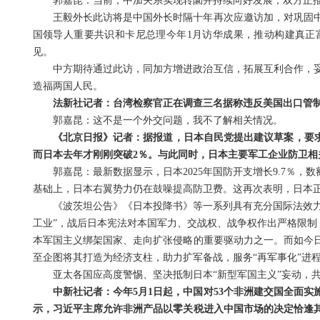
郭嘉昆：当前，中加关系实现转圜并持续向好发展，双方正
王毅外长此访将是中国外长时隔十年再次应邀访加，对巩固
国领导人重要共识和卡尼总理今年1月访华成果，推动构建真正
见。
中方期待通过此访，同加方增进政治互信，拓展互利合作，
造福两国人民。
法新社记者：台湾检察官正在调查三名据称违反美国出口管
郭嘉昆：这不是一个外交问题，我不了解相关情况。
《北京日报》记者：据报道，日本自民党提出建议草案，要求
而日本去年才刚刚突破2％。与此同时，日本主要军工企业防卫相
郭嘉昆：最新数据显示，日本2025年国防开支增长9.7％，
基础上，日本右翼势力仍在鼓噪提高防卫费。这再次表明，日本正
《波茨坦公告》《日本投降书》等一系列具有充分国际法效力
工业”，战后日本宪法对本国军力、交战权、战争权作出严格限制
本军国主义绑架国家、走向扩张侵略的重要驱动力之一。而如今
至企图将其打造为经济支柱，助力扩军备战，服务“再军事化”进
亚太各国应高度警惕、坚决抵制日本“新型军国主义”妄动，
中新社记者：今年5月1日起，中国对53个非洲建交国全面
示，习近平主席允许非洲产品以零关税进入中国市场的决定恰逢