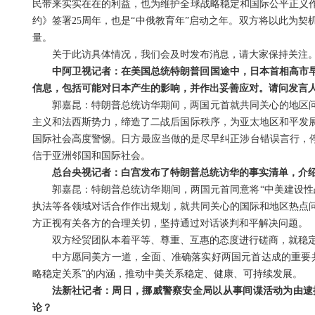
民带来实实在在的利益，也为维护全球战略稳定和国际公平正义作
约》签署25周年，也是“中俄教育年”启动之年。双方将以此为
量。
关于此访具体情况，我们会及时发布消息，请大家保持关注
中阿卫视记者：在美国总统特朗普回国途中，日本首相高市
信息，包括可能对日本产生的影响，并作出妥善应对。请问发言
郭嘉昆：特朗普总统访华期间，两国元首就共同关心的地区问
主义和法西斯势力，缔造了二战后国际秩序，为亚太地区和平发
国际社会高度警惕。日方最应当做的是尽早纠正涉台错误言行，停
信于亚洲邻国和国际社会。
总台央视记者：白宫发布了特朗普总统访华的事实清单，介
郭嘉昆：特朗普总统访华期间，两国元首同意将“中美建设性
执法等各领域对话合作作出规划，就共同关心的国际和地区热点
方正视有关各方的合理关切，坚持通过对话谈判和平解决问题。
双方经贸团队本着平等、尊重、互惠的态度进行磋商，就稳
中方愿同美方一道，全面、准确落实好两国元首达成的重要
略稳定关系”的内涵，推动中美关系稳定、健康、可持续发展。
法新社记者：周日，挪威警察安全局以从事间谍活动为由逮
论？