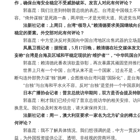
作，确保台海安全稳定不受威胁破坏。发言人对此有何评论？
郭嘉昆：我们注意到特朗普总统的表态。台湾是中国领土不可
容。“倚外谋独”是死路一条，两岸统一才是光明大道。民进党当
法新社记者：上周日，台湾“领导人”赖清德要求美国继续向
稳定的要素。外交部对此有何评论？
郭嘉昆：中方坚决反对美国向中国台湾地区出售武器的立场
凤凰卫视记者：据报道，5月17日晚，赖清德在社交媒体发
妄称“台湾是台海及区域和平稳定现状的‘维护者’”，“中华民国台
郭嘉昆：赖清德此番表演欲盖弥彰，再次暴露其顽固坚持推行
世界上只有一个中国，台湾从来不是一个国家，过去不是，
断勾连外部势力谋“独”挑衅，企图推动台湾问题“国际化”，是台
“台独”与台海和平水火不容。反对“台独”是坚持一个中国原则
日本广播协会记者：普京总统访华期间，双方是否会提及特
郭嘉昆：刚才我们已经介绍了普京总统访华的相关安排。访
换意见。我们会及时发布信息，请大家保持关注。
法新社记者：周一，澳大利亚要求一家名为北方矿业的稀土
何评论？
郭嘉昆：我不了解具体情况。我们想强调的是，中方一贯反
益，为外国投资提供公正、透明、非歧视的营商环境。