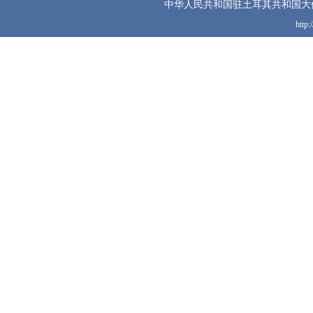
中华人民共和国驻土耳其共和国大
http: