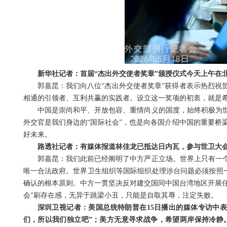
新华社记者：首届“杰出外交使者奖章”颁授仪式今天上午在
郭嘉昆：我们向八位“杰出外交使者奖章”获得者表示热烈祝
相通的引领者、互利共赢的实践者。设立这一奖项的初衷，就是
中国是崇尚和平、开放包容、重情尚义的国度，始终积极为
外交官是我们身边的“国际社会”，也是向各国介绍中国的重要桥
好未来。
路透社记者：有媒体报道林佳龙已抵达日内瓦，参与世卫大
郭嘉昆：我们此前已经阐明了中方严正立场。世界上只有一
唯一合法政府。世界卫生组织等国际组织处理涉台问题必须按照一个
确认的根本原则。中方一贯坚决反对建交国同中国台湾地区开展任
会”刷存在感，无异于跳梁小丑，只能是自取其辱，注定失败。
深圳卫视记者：美国总统特朗普在15日播出的媒体专访中表
们，所以我们独立吧”；美方无意寻求战争，希望两岸保持冷静。